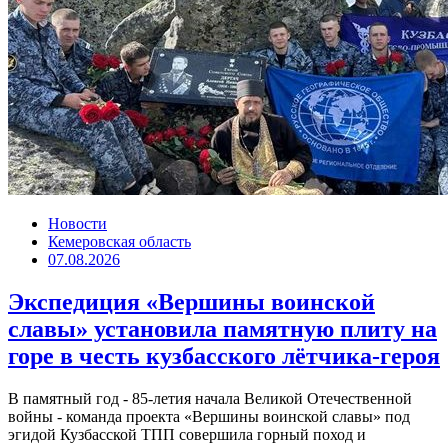
Новости
Кемеровская область
07.08.2026
Экспедиция «Вершины воинской
славы» установила памятную плиту на
горе в честь кузбасского лётчика-героя
В памятный год - 85-летия начала Великой Отечественной
войны - команда проекта «Вершины воинской славы» под
эгидой Кузбасской ТПП совершила горный поход и