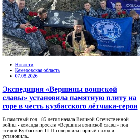
Новости
Кемеровская область
07.08.2026
Экспедиция «Вершины воинской
славы» установила памятную плиту на
горе в честь кузбасского лётчика-героя
В памятный год - 85-летия начала Великой Отечественной
войны - команда проекта «Вершины воинской славы» под
эгидой Кузбасской ТПП совершила горный поход и
установила...