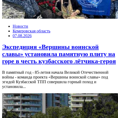
Новости
Кемеровская область
07.08.2026
Экспедиция «Вершины воинской
славы» установила памятную плиту на
горе в честь кузбасского лётчика-героя
В памятный год - 85-летия начала Великой Отечественной
войны - команда проекта «Вершины воинской славы» под
эгидой Кузбасской ТПП совершила горный поход и
установила...