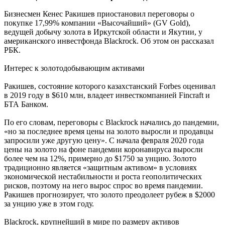
Бизнесмен Кенес Ракишев приостановил переговоры о
покупке 17,99% компании «Высочайший» (GV Gold),
ведущей добычу золота в Иркутской области и Якутии, у
американского инвестфонда Blackrock. Об этом он рассказал
РБК.
Интерес к золотодобывающим активами
Ракишев, состояние которого казахстанский Forbes оценивал
в 2019 году в $610 млн, владеет инвесткомпанией Fincraft и
БТА Банком.
По его словам, переговоры с Blackrock начались до пандемии,
«но за последнее время цены на золото выросли и продавцы
запросили уже другую цену». С начала февраля 2020 года
цены на золото на фоне пандемии коронавируса выросли
более чем на 12%, примерно до $1750 за унцию. Золото
традиционно является «защитным активом» в условиях
экономической нестабильности и роста геополитических
рисков, поэтому на него вырос спрос во время пандемии.
Ракишев прогнозирует, что золото преодолеет рубеж в $2000
за унцию уже в этом году.
Blackrock, крупнейший в мире по размеру активов