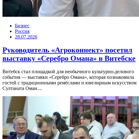
Бизнес
Россия
28.07.2026
Руководитель «Агроконнект» посетил
выставку «Серебро Омана» в Витебске
Витебск стал площадкой для необычного культурно-делового
события — выставки «Серебро Омана», которая познакомила
гостей с традиционными ремёслами и ювелирным искусством
Султаната Оман....