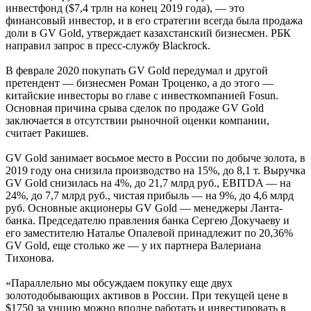
инвестфонд ($7,4 трлн на конец 2019 года), — это
финансовый инвестор, и в его стратегии всегда была продажа
доли в GV Gold, утверждает казахстанский бизнесмен. РБК
направил запрос в пресс-службу Blackrock.
В феврале 2020 покупать GV Gold передумал и другой
претендент — бизнесмен Роман Троценко, а до этого —
китайские инвесторы во главе с инвесткомпанией Fosun.
Основная причина срыва сделок по продаже GV Gold
заключается в отсутствии рыночной оценки компании,
считает Ракишев.
GV Gold занимает восьмое место в России по добыче золота, в
2019 году она снизила производство на 15%, до 8,1 т. Выручка
GV Gold снизилась на 4%, до 21,7 млрд руб., EBITDA — на
24%, до 7,7 млрд руб., чистая прибыль — на 9%, до 4,6 млрд
руб. Основные акционеры GV Gold — менеджеры Ланта-
банка. Председателю правления банка Сергею Докучаеву и
его заместителю Наталье Опалевой принадлежит по 20,36%
GV Gold, еще столько же — у их партнера Валериана
Тихонова.
«Параллельно мы обсуждаем покупку еще двух
золотодобывающих активов в России. При текущей цене в
$1750 за унцию можно вполне работать и инвестировать в