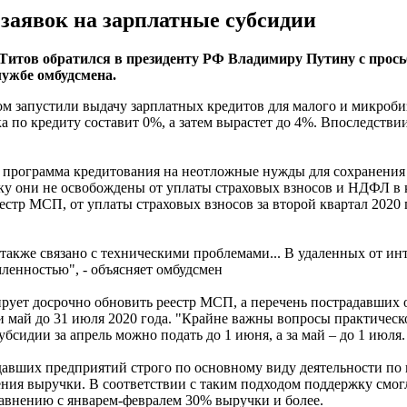
 заявок на зарплатные субсидии
итов обратился в президенту РФ Владимиру Путину с просьб
лужбе омбудсмена.
ом запустили выдачу зарплатных кредитов для малого и микроби
вка по кредиту составит 0%, а затем вырастет до 4%. Впоследст
, программа кредитования на неотложные нужды для сохранения 
у они не освобождены от уплаты страховых взносов и НДФЛ в к
естр МСП, от уплаты страховых взносов за второй квартал 2020 
 также связано с техническими проблемами... В удаленных от ин
ленностью", - объясняет омбудсмен
рует досрочно обновить реестр МСП, а перечень пострадавших 
 и май до 31 июля 2020 года. "Крайне важны вопросы практичес
убсидии за апрель можно подать до 1 июня, а за май – до 1 июля.
давших предприятий строго по основному виду деятельности п
ия выручки. В соответствии с таким подходом поддержку смог
сравнению с январем-февралем 30% выручки и более.