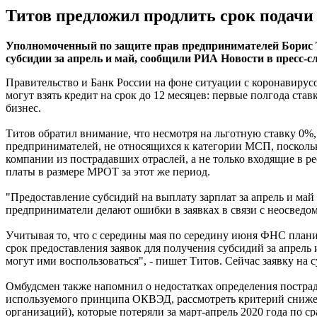
Титов предложил продлить срок подачи
Уполномоченный по защите прав предпринимателей Борис Т
субсидии за апрель и май, сообщили РИА Новости в пресс-с
Правительство и Банк России на фоне ситуации с коронавирус
могут взять кредит на срок до 12 месяцев: первые полгода ста
бизнес.
Титов обратил внимание, что несмотря на льготную ставку 0%
предпринимателей, не относящихся к категории МСП, поскольк
компании из пострадавших отраслей, а не только входящие в ре
платы в размере МРОТ за этот же период.
"Предоставление субсидий на выплату зарплат за апрель и май
предприниматели делают ошибки в заявках в связи с неосведом
Учитывая то, что с середины мая по середину июня ФНС плани
срок предоставления заявок для получения субсидий за апрель
могут ими воспользоваться", - пишет Титов. Сейчас заявку на с
Омбудсмен также напомнил о недостатках определения постра
используемого принципа ОКВЭД, рассмотреть критерий снижен
организаций), которые потеряли за март-апрель 2020 года по 