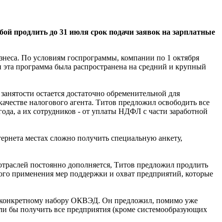
ой продлить до 31 июля срок подачи заявок на зарплатные
знеса. По условиям госпрограммы, компании по 1 октября
вии эта программа была распространена на средний и крупный
занятости остается достаточно обременительной для
ачестве налогового агента. Титов предложил освободить все
года, а их сотрудников - от уплаты НДФЛ с части заработной
тернета местах сложно получить специальную анкету,
отраслей постоянно дополняется, Титов предложил продлить
кого применения мер поддержки и охват предприятий, которые
о конкретному набору ОКВЭД. Он предложил, помимо уже
ли бы получить все предприятия (кроме системообразующих