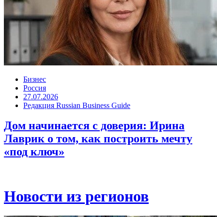
Бизнес
Россия
27.07.2026
Редакция Russian Business Guide
Дом начинается с доверия: Ирина
Лаврик о том, как построить мечту
«под ключ»
Новости из регионов