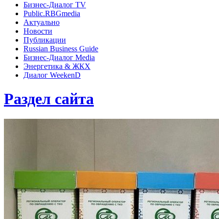
Бизнес-Диалог TV
Public.RBGmedia
Актуально
Новости
Публикации
Russian Business Guide
Бизнес-Диалог Media
Энергетика & ЖКХ
Диалог WeekenD
Раздел сайта