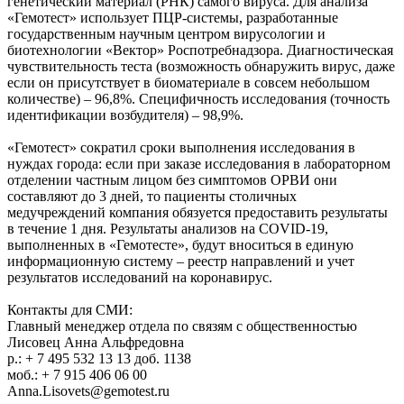
генетический материал (РНК) самого вируса. Для анализа
«Гемотест» использует ПЦР-системы, разработанные
государственным научным центром вирусологии и
биотехнологии «Вектор» Роспотребнадзора. Диагностическая
чувствительность теста (возможность обнаружить вирус, даже
если он присутствует в биоматериале в совсем небольшом
количестве) – 96,8%. Специфичность исследования (точность
идентификации возбудителя) – 98,9%.
«Гемотест» сократил сроки выполнения исследования в
нуждах города: если при заказе исследования в лабораторном
отделении частным лицом без симптомов ОРВИ они
составляют до 3 дней, то пациенты столичных
медучреждений компания обязуется предоставить результаты
в течение 1 дня. Результаты анализов на COVID-19,
выполненных в «Гемотесте», будут вноситься в единую
информационную систему – реестр направлений и учет
результатов исследований на коронавирус.
Контакты для СМИ:
Главный менеджер отдела по связям с общественностью
Лисовец Анна Альфредовна
р.: + 7 495 532 13 13 доб. 1138
моб.: + 7 915 406 06 00
Anna.Lisovets@gemotest.ru