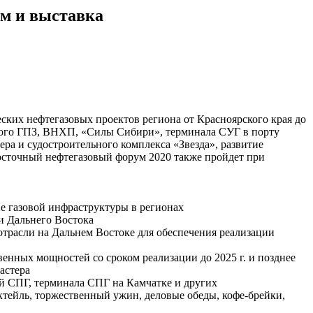
м и выставка
их нефтегазовых проектов региона от Красноярского края до
ского ГПЗ, ВНХП, «Силы Сибири», терминала СУГ в порту
ра и судостроительного комплекса «Звезда», развитие
Восточный нефтегазовый форум 2020 также пройдет при
ие газовой инфраструктуры в регионах
и Дальнего Востока
отрасли на Дальнем Востоке для обеспечения реализации
енных мощностей со сроком реализации до 2025 г. и позднее
астера
й СПГ, терминала СПГ на Камчатке и других
ктейль, торжественный ужин, деловые обеды, кофе-брейки,