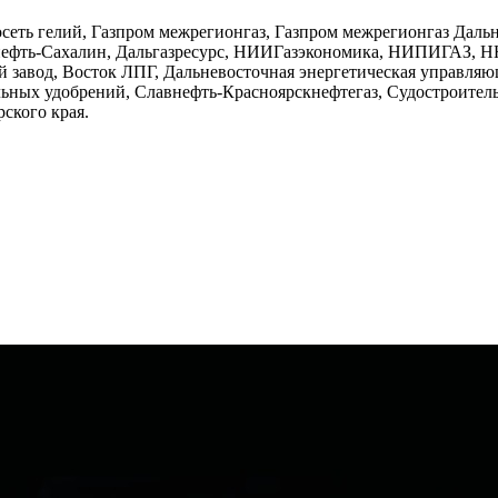
осеть гелий, Газпром межрегионгаз, Газпром межрегионгаз Дальн
нефть-Сахалин, Дальгазресурс, НИИГазэкономика, НИПИГАЗ, Н
авод, Восток ЛПГ, Дальневосточная энергетическая управляющ
ьных удобрений, Славнефть-Красноярскнефтегаз, Судостроитель
ского края.