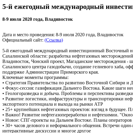
5-й ежегодный международный инвест
8-9 июля 2020 года, Владивосток
Дата и место проведения: 8-9 июля 2020 года, Владивосток
Официальный сайт:
(Ссылка)
5-й ежегодный международный инвестиционный Восточный неф
Сахалинской области: разработка нефтегазовых месторождени
Владивосток, Чонский проект, Магаданские месторождения - ше
Сахалинского центра газодобычи, создание гелиевого хаба, о
поддержке Администрации Приморского края.
Ключевые моменты программы:
• Стратегия Правительства по развитию Восточной Сибири и Да
• Фокус-сессия: газификация Дальнего Востока. Какие шаги н
• Геологоразведка и добыча. Проблемы и перспективы развед
• Развитие логистики, инфраструктуры и транспортировки нефт
экспортного потенциала и выхода на рынки АТР
• 25+ крупнейших нефтегазовых проектов: взгляд в будущее. П
• Важно! Развитие нефтегазопереработки и нефтехимии. "Окно
• Новое: СПГ-проекты на Дальнем Востоке. Планы операторов
• 30+ часов делового и неформального общения. Встречи один-
интерактивные дискуссии и многое другое