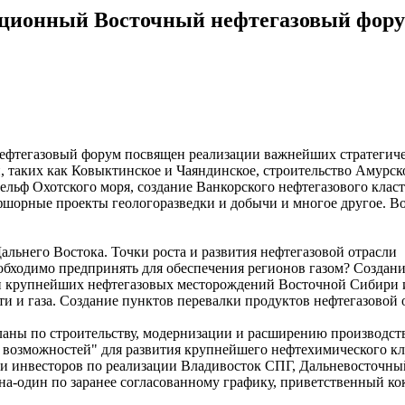
иционный Восточный нефтегазовый фору
тегазовый форум посвящен реализации важнейших стратегическ
й, таких как Ковыктинское и Чаяндинское, строительство Амур
льф Охотского моря, создание Ванкорского нефтегазового класте
ффшорные проекты геологоразведки и добычи и многое другое. 
льнего Востока. Точки роста и развития нефтегазовой отрасли
еобходимо предпринять для обеспечения регионов газом? Создан
ки крупнейших нефтегазовых месторождений Восточной Сибири 
и и газа. Создание пунктов перевалки продуктов нефтегазовой 
ланы по строительству, модернизации и расширению производств
 возможностей" для развития крупнейшего нефтехимического кл
 и инвесторов по реализации Владивосток СПГ, Дальневосточны
на-один по заранее согласованному графику, приветственный ко