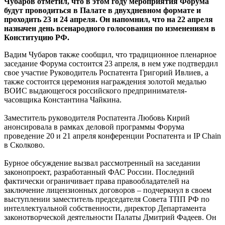
Чубаров отметил, что в этом году мероприятия Форума
будут проводиться в Палате в двухдневном формате и
проходить 23 и 24 апреля. Он напомнил, что на 22 апреля
назначен день всенародного голосования по изменениям в
Конституцию РФ.
Вадим Чубаров также сообщил, что традиционное пленарное
заседание Форума состоится 23 апреля, в нем уже подтвердил
свое участие Руководитель Роспатента Григорий Ивлиев, а
также состоится церемония награждения золотой медалью
ВОИС выдающегося российского предпринимателя-
часовщика Константина Чайкина.
Заместитель руководителя Роспатента Любовь Кирий
анонсировала в рамках деловой программы Форума
проведение 20 и 21 апреля конференции Роспатента и IP Chain
в Сколково.
Бурное обсуждение вызвал рассмотренный на заседании
законопроект, разработанный ФАС России. Последний
фактически ограничивает права правообладателей на
заключение лицензионных договоров – подчеркнул в своем
выступлении заместитель председателя Совета ТПП РФ по
интеллектуальной собственности, директор Департамента
законотворческой деятельности Палаты Дмитрий Фадеев. Он