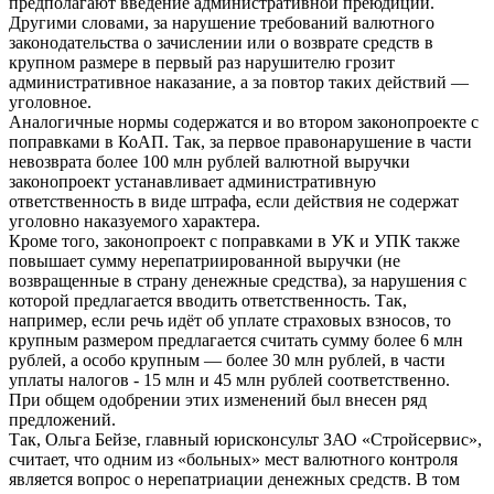
предполагают введение административной преюдиции.
Другими словами, за нарушение требований валютного
законодательства о зачислении или о возврате средств в
крупном размере в первый раз нарушителю грозит
административное наказание, а за повтор таких действий —
уголовное.
Аналогичные нормы содержатся и во втором законопроекте с
поправками в КоАП. Так, за первое правонарушение в части
невозврата более 100 млн рублей валютной выручки
законопроект устанавливает административную
ответственность в виде штрафа, если действия не содержат
уголовно наказуемого характера.
Кроме того, законопроект с поправками в УК и УПК также
повышает сумму нерепатриированной выручки (не
возвращенные в страну денежные средства), за нарушения с
которой предлагается вводить ответственность. Так,
например, если речь идёт об уплате страховых взносов, то
крупным размером предлагается считать сумму более 6 млн
рублей, а особо крупным — более 30 млн рублей, в части
уплаты налогов - 15 млн и 45 млн рублей соответственно.
При общем одобрении этих изменений был внесен ряд
предложений.
Так, Ольга Бейзе, главный юрисконсульт ЗАО «Стройсервис»,
считает, что одним из «больных» мест валютного контроля
является вопрос о нерепатриации денежных средств. В том