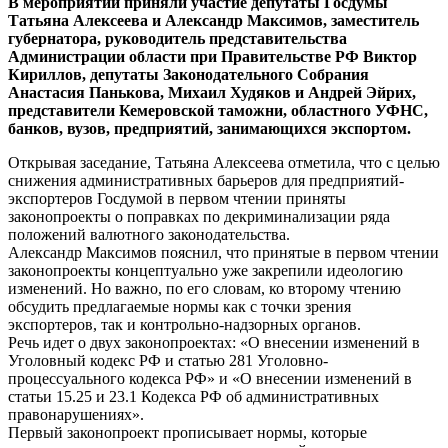
В мероприятии приняли участие депутаты Госдумы
Татьяна Алексеева и Александр Максимов, заместитель
губернатора, руководитель представительства
Администрации области при Правительстве РФ Виктор
Кириллов, депутаты Законодательного Собрания
Анастасия Панькова, Михаил Худяков и Андрей Эйрих,
представители Кемеровской таможни, областного УФНС,
банков, вузов, предприятий, занимающихся экспортом.
Открывая заседание, Татьяна Алексеева отметила, что с целью
снижения административных барьеров для предприятий-
экспортеров Госдумой в первом чтении приняты
законопроекты о поправках по декриминализации ряда
положений валютного законодательства.
Александр Максимов пояснил, что принятые в первом чтении
законопроекты концептуально уже закрепили идеологию
изменений. Но важно, по его словам, ко второму чтению
обсудить предлагаемые нормы как с точки зрения
экспортеров, так и контрольно-надзорных органов.
Речь идет о двух законопроектах: «О внесении изменений в
Уголовный кодекс РФ и статью 281 Уголовно-
процессуального кодекса РФ» и «О внесении изменений в
статьи 15.25 и 23.1 Кодекса РФ об административных
правонарушениях».
Первый законопроект прописывает нормы, которые