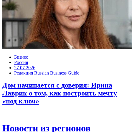
Бизнес
Россия
27.07.2026
Редакция Russian Business Guide
Дом начинается с доверия: Ирина
Лаврик о том, как построить мечту
«под ключ»
Новости из регионов