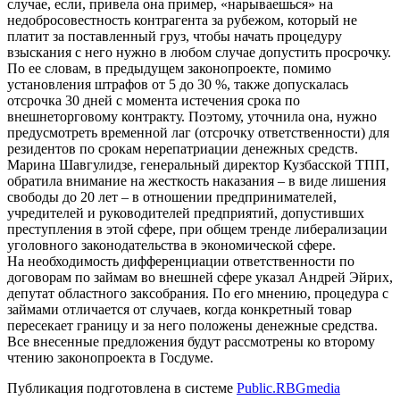
случае, если, привела она пример, «нарываешься» на
недобросовестность контрагента за рубежом, который не
платит за поставленный груз, чтобы начать процедуру
взыскания с него нужно в любом случае допустить просрочку.
По ее словам, в предыдущем законопроекте, помимо
установления штрафов от 5 до 30 %, также допускалась
отсрочка 30 дней с момента истечения срока по
внешнеторговому контракту. Поэтому, уточнила она, нужно
предусмотреть временной лаг (отсрочку ответственности) для
резидентов по срокам нерепатриации денежных средств.
Марина Шавгулидзе, генеральный директор Кузбасской ТПП,
обратила внимание на жесткость наказания – в виде лишения
свободы до 20 лет – в отношении предпринимателей,
учредителей и руководителей предприятий, допустивших
преступления в этой сфере, при общем тренде либерализации
уголовного законодательства в экономической сфере.
На необходимость дифференциации ответственности по
договорам по займам во внешней сфере указал Андрей Эйрих,
депутат областного заксобрания. По его мнению, процедура с
займами отличается от случаев, когда конкретный товар
пересекает границу и за него положены денежные средства.
Все внесенные предложения будут рассмотрены ко второму
чтению законопроекта в Госдуме.
Публикация подготовлена в системе
Public.RBGmedia