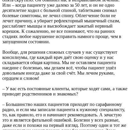
Или – когда пациенту уже далеко за 50 лет, и он не одно
десятилетие ходил с больной спиной, таблетками снимал
болевые симптомы, не лечил спину. Облегчение боли не
лечит причину, а убирает рефлекторный мышечный спазм,
расслабляет мышцы и высвобождает зажатый нервный
корешок. К сожалению, не все понимают, что на ранних
стадиях любое нарушение исправить намного проще, чем в
запущенном состоянии.
Вообще, для решения сложных случаев у нас существуют
консилиумы, где каждый врач даёт свою оценку и у нас
складывается общая картина. Мы не оставляем пациента
наедине с болезнью, мы делаем всё, чтобы пациент ушёл
довольным иногда даже за свой счёт. Мы лечим руками,
сердцем и словом!
– У вас есть постоянные клиенты, которые ходят сами, а также
приводят родственников и знакомых?
– Большинство наших пациентов приходят по сарафанному
радио, и если мы записали пациента к нужному специалисту,
то, как правило, его и начинают рекомендовать. А зачастую
это и является фатальной ошибкой. Болезни у всех разные,
даже если и похожи на первый взгляд. Поэтому один и тот же