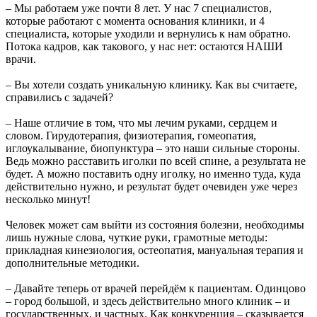
– Мы работаем уже почти 8 лет. У нас 7 специалистов,
которые работают с момента основания клиники, и 4
специалиста, которые уходили и вернулись к нам обратно.
Потока кадров, как такового, у нас нет: остаются НАШИ
врачи.
– Вы хотели создать уникальную клинику. Как вы считаете,
справились с задачей?
– Наше отличие в том, что мы лечим руками, сердцем и
словом. Гирудотерапия, физиотерапия, гомеопатия,
иглоукалывание, биопунктура – это наши сильные стороны.
Ведь можно расставить иголки по всей спине, а результата не
будет. А можно поставить одну иголку, но именно туда, куда
действительно нужно, и результат будет очевиден уже через
несколько минут!
Человек может сам выйти из состояния болезни, необходимы
лишь нужные слова, чуткие руки, грамотные методы:
прикладная кинезиология, остеопатия, мануальная терапия и
дополнительные методики.
– Давайте теперь от врачей перейдём к пациентам. Одинцово
– город большой, и здесь действительно много клиник – и
государственных, и частных. Как конкуренция – сказывается