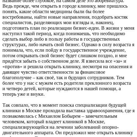
название более глубокое, на самом деле это аббревиатура.
Ведь прежде, чем открыть в городе клинику, мне пришлось
понять, какие области медицины были бы более
востребованы, найти новые направления, подобрать костяк
специалистов, разделяющих мои взгляды и, наконец,
подготовить план по реализации бизнес-идеи. В жизни у меня
наступил такой период, когда понимаешь, что необходимо
сделать выбор либо в пользу работы в государственных
структурах, либо начать свой бизнес. Однако в силу возраста я
понимала, что, если пойду в государственное учреждение,
потом открывать свой бизнес будет слишком поздно, и мне
придётся забыть о собственном деле. Я взвесила все «за» и
«против» и решила открыть клинику, несмотря на опасения и
давящее чувство ответственности за финансовое
благополучие – как своё, так и будущих сотрудников. Тем
более что у нас с мужем есть родители преклонного возраста
и четверо детей, которые нуждаются в нашей помощи, а
теперь уже и внуки.
Так совпало, что в момент поиска специализации будущей
клиники в Москве проходила выставка здравоохранения, где я
познакомилась с Михаилом Бобырем – замечательным
человеком, который владеет клиникой в Москве,
специализирующейся на лечении заболеваний опорно-
двигательного аппарата. Он предложил мне открыть клинику