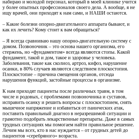
набираю и молодой персонал, который в моей клинике учится
у более опытных профессионалов своего дела. А вообще, я не
ищу врачей, они приходят к нам сами, и НАШИ остаются.
– Какие болезни опорно-двигательного аппарата бывают, и
как их лечить? Кому стоит к вам обращаться?
– Я всегда сравниваю нашу опорно-двигательную систему с
домом. Позвоночник – это основа нашего организма, его
стержень, но «фундаментом» всегда являются стопы. Какой
фундамент, такой и дом, такое и здоровье у человека.
Заболевания, такие как сколиоз, артроз, кифоз, нарушение
осанки, в 80% случаев являются следствием плоскостопия.
Плоскостопие – причина смещения органов, отсюда
нарушения функций, застойные процессы в организме.
К нам приходят пациенты после различных травм, в том
числе и родовых, с проблемами позвоночника и суставов,
исправить осанку и решить вопросы с плоскостопием, снять
мышечное напряжение и избавиться от панических атак,
поставить правильный диагноз в неразрешимой ситуации и
грамотно подобрать лекарственные препараты. Даже в самых
трудных ситуациях мы помогаем найти правильное решение.
Лечим мы всех, кто в нас нуждается – от грудных детей до
пациентов «серебряного» возраста.