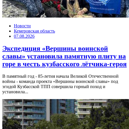
Новости
Кемеровская область
07.08.2026
Экспедиция «Вершины воинской
славы» установила памятную плиту на
горе в честь кузбасского лётчика-героя
В памятный год - 85-летия начала Великой Отечественной
войны - команда проекта «Вершины воинской славы» под
эгидой Кузбасской ТПП совершила горный поход и
установила...