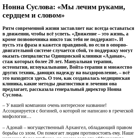
Нонна Суслова: «Мы лечим руками,
сердцем и словом»
Ритм современной жизни заставляет нас всегда оставаться
в движении, чтобы всё успеть. «Движение – это жизнь, а
кроме позвоночника никто так тебя не поддержит». И
пусть эта фраза и кажется правдивой, но если в опорно-
двигательной системе случается сбой, то поддержку могут
оказать специалисты Одинцовской клиники «Аданая»,
стаж которых более 20 лет. Мануальная терапия,
остеопатия, иглоукалывание, Войта-терапия и множество
других техник, дающих надежду на выздоровление, – всё
это находится здесь. О том, как создавалась медицинская
клиника, какие методы диагностики и лечения она
предлагает, рассказала генеральный директор Нонна
Суслова.
– У вашей компании очень интересное название!
Ассоциируется с богиней, о которой не написано в греческой
мифологии…
– Адонай – могущественный Архангел, обладающий правом
борьбы со злом. Он помогает людям противостоять ему. Наше