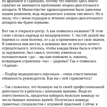
по франшизе в Одинцово, потому что именно здесь никто
серьёзно не занимается проблемами опорно-двигательного
аппарата. В Министерстве здравоохранения были удивлены
нашим решением, ведь медицинских клиник там много. Но я
знала, что с моим подходом в лечении опорно-двигательного
аппарата мы будем первыми.
Вот так и открылся центр. А как появилось название? В этом
слове слилась надежда на выздоровление. С чистой душой мы
боремся со злом болезни, от а до я применяем все свои знания.
Я изменила имя ангела, в названии мне не хотелось ничего
отрицательного, хотелось, чтобы каждая буква была в ответе
за задуманное, был смысл, поэтому изменила на
положительное «да» – мы вам поможем; и, наконец,
возвращаем утраченное «на» – здоровье! Так и появилась
«Аданая».
– Подбор медицинского персонала – очень ответственная
обязанность руководителя. Как вы с ней справляетесь?
– Так сложилось, что большую часть своей профессиональной
деятельности я работала с военными врачами. Видя их
ответственность, предпочла набирать мужскую команду из
числа бывших военных врачей. Получилась команда
грамотных специалистов с огромной практикой. Сейчас я