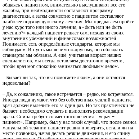
общаясь с пациентом, внимательно выслушивают все его
жалобы, при необходимости составляют программу
диагностики, а затем совместно с пациентом составляют
наиболее подходящую схему лечения. Мы предлагаем пройти
у нас курс того или иного лечения, а «быть или не быть
лечению?» каждый пациент решает сам, исходя из своих
внутренних убеждений и финансовых возможностей.
Понимаете, есть определённые стандарты, которые мы
соблюдаем. И пусть мы лечим по-другому, но соблюдать
стандарты мы обязаны. А ещё, учитывая возраст наших
специалистов, мы всегда оставляем достаточно времени,
чтобы врач мог спокойно заниматься любимым делом.
– Бывает ли так, что вы помогаете людям, а они остаются
недовольны?
– Да, к сожалению, такое встречается – редко, но встречается.
Иногда люди думают, что без собственных усилий пациента
врач должен вылечить его за один раз. Но так практически не
бывает: необходимо слушать и выполнять рекомендации
врача. Спина требует совместного лечения – «врач +
пациент». Например, был у нас такой случай, что после сеанса
мануальной терапии пациент решил проверить, встали ли на
место позвонки, начал делать резкие движения, и его спину
опять скрутило. Он обвинил нас в неправильном лечении.