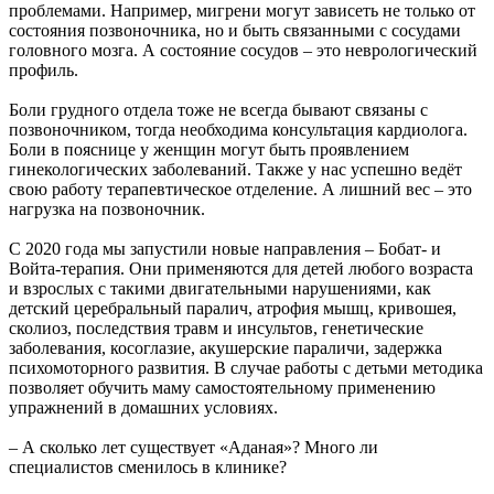
проблемами. Например, мигрени могут зависеть не только от
состояния позвоночника, но и быть связанными с сосудами
головного мозга. А состояние сосудов – это неврологический
профиль.
Боли грудного отдела тоже не всегда бывают связаны с
позвоночником, тогда необходима консультация кардиолога.
Боли в пояснице у женщин могут быть проявлением
гинекологических заболеваний. Также у нас успешно ведёт
свою работу терапевтическое отделение. А лишний вес – это
нагрузка на позвоночник.
С 2020 года мы запустили новые направления – Бобат- и
Войта-терапия. Они применяются для детей любого возраста
и взрослых с такими двигательными нарушениями, как
детский церебральный паралич, атрофия мышц, кривошея,
сколиоз, последствия травм и инсультов, генетические
заболевания, косоглазие, акушерские параличи, задержка
психомоторного развития. В случае работы с детьми методика
позволяет обучить маму самостоятельному применению
упражнений в домашних условиях.
– А сколько лет существует «Аданая»? Много ли
специалистов сменилось в клинике?