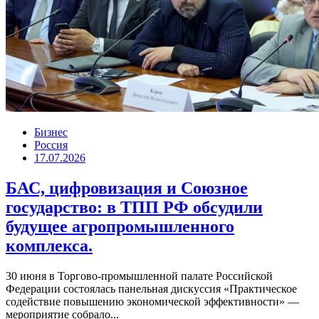
Бизнес
Россия
17.07.2026
БАС, цифровизация и Союзное
государство: в ТПП РФ обсудили
будущее агропромышленного
комплекса.
30 июня в Торгово-промышленной палате Российской
Федерации состоялась панельная дискуссия «Практическое
содействие повышению экономической эффективности» —
мероприятие собрало...