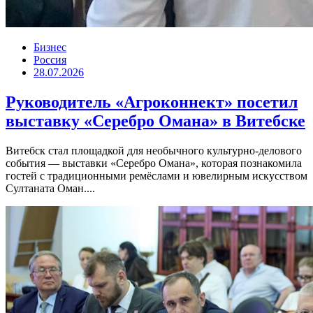
Бизнес
Россия
28.07.2026
Руководитель «Агроконнект» посетил
выставку «Серебро Омана» в Витебске
Витебск стал площадкой для необычного культурно-делового
события — выставки «Серебро Омана», которая познакомила
гостей с традиционными ремёслами и ювелирным искусством
Султаната Оман....