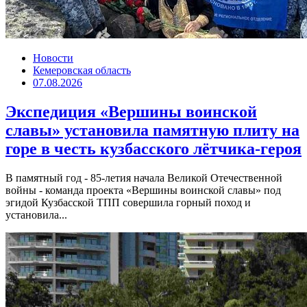
Новости
Кемеровская область
07.08.2026
Экспедиция «Вершины воинской
славы» установила памятную плиту на
горе в честь кузбасского лётчика-героя
В памятный год - 85-летия начала Великой Отечественной
войны - команда проекта «Вершины воинской славы» под
эгидой Кузбасской ТПП совершила горный поход и
установила...