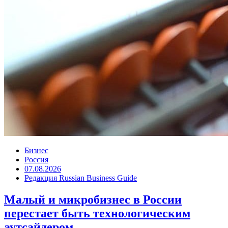
Бизнес
Россия
07.08.2026
Редакция Russian Business Guide
Малый и микробизнес в России
перестает быть технологическим
аутсайдером