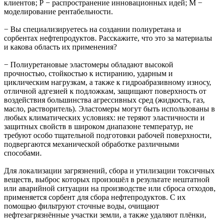
клиентов; Р − распространение инновационных идей; М −
моделирование рентабельности.
− Вы специализируетесь на создании полиуретана и
сорбентах нефтепродуктов. Расскажите, что это за материалы
и какова область их применения?
− Полиуретановые эластомеры обладают высокой
прочностью, стойкостью к истиранию, ударным и
циклическим нагрузкам, а также к гидроабразивному износу,
отличной адгезией к подложкам, защищают поверхность от
воздействия большинства агрессивных сред (жидкость, газ,
масло, растворитель). Эластомеры могут быть использованы в
любых климатических условиях: не теряют эластичности и
защитных свойств в широком диапазоне температур, не
требуют особо тщательной подготовки рабочей поверхности,
подвергаются механической обработке различными
способами.
Для локализации загрязнений, сбора и утилизации токсичных
веществ, выброс которых произошёл в результате нештатной
или аварийной ситуации на производстве или сброса отходов,
применяется сорбент для сбора нефтепродуктов. С их
помощью фильтруют сточные воды, очищают
нефтезагрязнённые участки земли, а также удаляют плёнки,