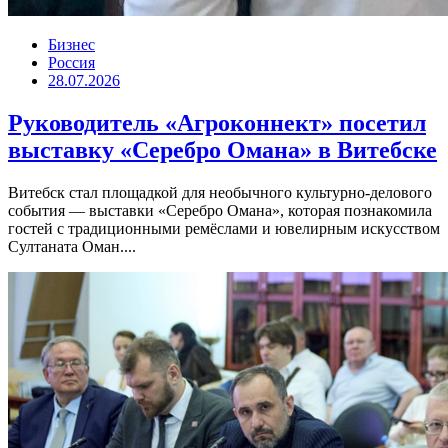
Бизнес
Россия
28.07.2026
Руководитель «Агроконнект» посетил
выставку «Серебро Омана» в Витебске
Витебск стал площадкой для необычного культурно-делового
события — выставки «Серебро Омана», которая познакомила
гостей с традиционными ремёслами и ювелирным искусством
Султаната Оман....