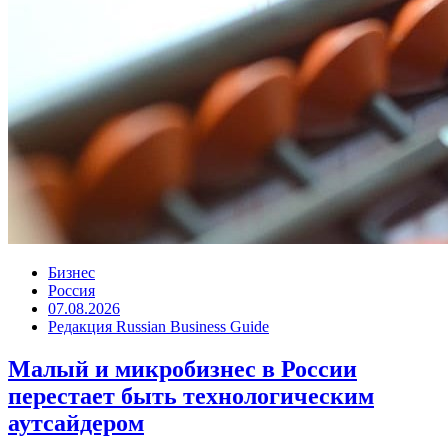
Бизнес
Россия
07.08.2026
Редакция Russian Business Guide
Малый и микробизнес в России
перестает быть технологическим
аутсайдером