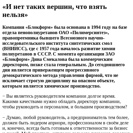
«И нет таких вершин, что взять
нельзя»
Компания «Блокформ» была основана в 1994 году на базе
отдела пенополиуретанов ОАО «Полимерсинтез»,
правопреемника бывшего Всесоюзного научно-
исследовательского института синтетических смол
(ВНИИСС), где с 1957 года началось развитие химии
полиуретанов в СССР. С момента организации ЗАО
«Блокформ» Дина Смекалова была коммерческим
директором, позже стала генеральным. До сегодняшнего
дня является приверженцем прогрессивного
демократического метода управления фирмой, что не
исключает строгую дисциплину на опасном объекте,
которым является химическое производство.
− Вы являетесь руководителем компании долгое время.
Какими качествами нужно обладать директору компании,
чтобы руководить и персоналом, и большим производством?
− Думаю, любой руководитель, а предприниматель тем более,
должен быть лидером априори, профессионалом в своём деле
и, конечно, всегда быть готовым к ответственности за бизнес