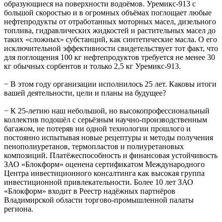
образующиеся на поверхности водоёмов. Уремикс-913 с
большой скоростью и в огромных объёмах поглощает любые
нефтепродукты от отработанных моторных масел, дизельного
топлива, гидравлических жидкостей и растительных масел до
таких «сложных» субстанций, как синтетические масла. О его
исключительной эффективности свидетельствует тот факт, что
для поглощения 100 кг нефтепродуктов требуется не менее 30
кг обычных сорбентов и только 2,5 кг Уремикс-913.
− В этом году организации исполнилось 25 лет. Каковы итоги
вашей деятельности, цели и планы на будущее?
− К 25-летию наш небольшой, но высокопрофессиональный
коллектив подошёл с серьёзным научно-производственным
багажом, не потеряв ни одной технологии прошлого и
постоянно испытывая новые рецептуры и методы получения
пенополиуретанов, термопластов и полиуретановых
композиций. Платёжеспособность и финансовая устойчивость
ЗАО «Блокформ» оценена сертификатом Международного
Центра инвестиционного консалтинга как высокая группа
инвестиционной привлекательности. Более 10 лет ЗАО
«Блокформ» входит в Реестр надёжных партнёров
Владимирской области торгово-промышленной палаты
региона.