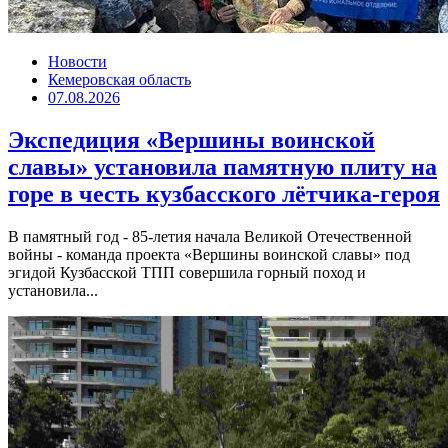
Новости
Кемеровская область
07.08.2026
Экспедиция «Вершины воинской
славы» установила памятную плиту на
горе в честь кузбасского лётчика-героя
В памятный год - 85-летия начала Великой Отечественной
войны - команда проекта «Вершины воинской славы» под
эгидой Кузбасской ТПП совершила горный поход и
установила...