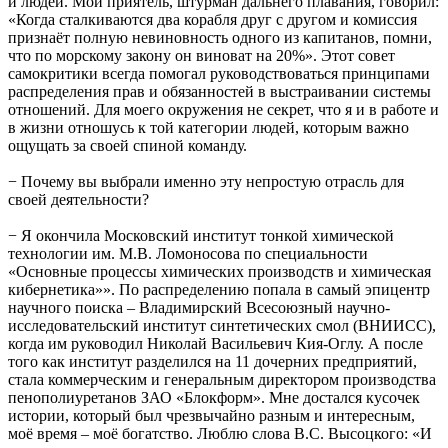
и людей. Мой приятель, штурман дальнего плавания, говорил:
«Когда сталкиваются два корабля друг с другом и комиссия
признаёт полную невиновность одного из капитанов, помни,
что по морскому закону он виноват на 20%». Этот совет
самокритики всегда помогал руководствоваться принципами
распределения прав и обязанностей в выстраивании системы
отношений. Для моего окружения не секрет, что я и в работе и
в жизни отношусь к той категории людей, которым важно
ощущать за своей спиной команду.
− Почему вы выбрали именно эту непростую отрасль для
своей деятельности?
− Я окончила Московский институт тонкой химической
технологии им. М.В. Ломоносова по специальности
«Основные процессы химических производств и химическая
кибернетика»». По распределению попала в самый эпицентр
научного поиска – Владимирский Всесоюзный научно-
исследовательский институт синтетических смол (ВНИИСС),
когда им руководил Николай Васильевич Кия-Оглу. А после
того как институт разделился на 11 дочерних предприятий,
стала коммерческим и генеральным директором производства
пенополиуретанов ЗАО «Блокформ». Мне достался кусочек
истории, который был чрезвычайно разным и интересным,
моё время – моё богатство. Люблю слова В.С. Высоцкого: «И