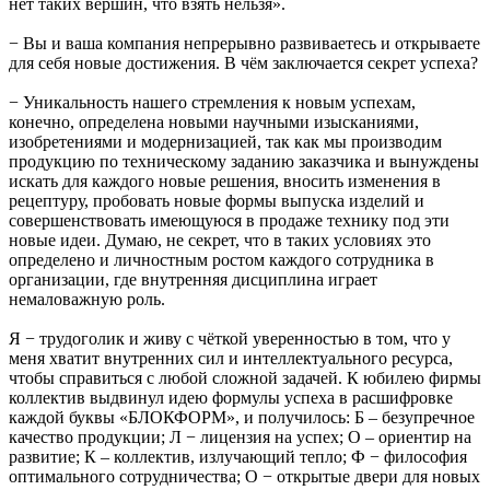
нет таких вершин, что взять нельзя».
− Вы и ваша компания непрерывно развиваетесь и открываете
для себя новые достижения. В чём заключается секрет успеха?
− Уникальность нашего стремления к новым успехам,
конечно, определена новыми научными изысканиями,
изобретениями и модернизацией, так как мы производим
продукцию по техническому заданию заказчика и вынуждены
искать для каждого новые решения, вносить изменения в
рецептуру, пробовать новые формы выпуска изделий и
совершенствовать имеющуюся в продаже технику под эти
новые идеи. Думаю, не секрет, что в таких условиях это
определено и личностным ростом каждого сотрудника в
организации, где внутренняя дисциплина играет
немаловажную роль.
Я − трудоголик и живу с чёткой уверенностью в том, что у
меня хватит внутренних сил и интеллектуального ресурса,
чтобы справиться с любой сложной задачей. К юбилею фирмы
коллектив выдвинул идею формулы успеха в расшифровке
каждой буквы «БЛОКФОРМ», и получилось: Б – безупречное
качество продукции; Л − лицензия на успех; О – ориентир на
развитие; К – коллектив, излучающий тепло; Ф − философия
оптимального сотрудничества; О − открытые двери для новых