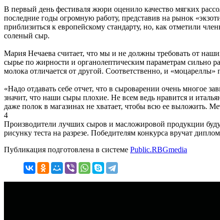
В первый день фестиваля жюри оценило качество мягких расс
последние годы огромную работу, представив на рынок «экзот
приблизиться к европейскому стандарту, но, как отметили чле
соленый сыр.
Мария Нечаева считает, что мы и не должны требовать от наши
сырье по жирности и органолептическим параметрам сильно ра
молока отличается от другой. Соответственно, и «моцареллы» 
«Надо отдавать себе отчет, что в сыроварении очень многое зав
значит, что наши сыры плохие. Не всем ведь нравится и италь
даже полок в магазинах не хватает, чтобы всю ее выложить. М
4
Производители лучших сыров и масложировой продукции будут н
рисунку теста на разрезе. Победителям конкурса вручат диплом
Публикация подготовлена в системе
Public.RBGmedia