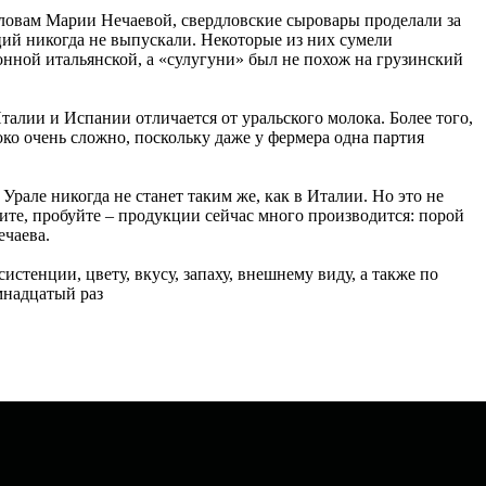
ловам Марии Нечаевой, свердловские сыровары проделали за
ций никогда не выпускали. Некоторые из них сумели
онной итальянской, а «сулугуни» был не похож на грузинский
алии и Испании отличается от уральского молока. Более того,
ко очень сложно, поскольку даже у фермера одна партия
Урале никогда не станет таким же, как в Италии. Но это не
щите, пробуйте – продукции сейчас много производится: порой
ечаева.
стенции, цвету, вкусу, запаху, внешнему виду, а также по
емнадцатый раз