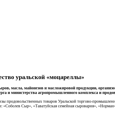
ество уральской «моцареллы»
сыров, масла, майонезов и масложировой продукции, орган
урга и министерства агропромышленного комплекса и продов
тизы продовольственных товаров Уральской торгово-промышленн
: «Соболев Сыр», «Таватуйская семейная сыроварня», «Норман»