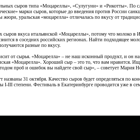
ольных сыров типа «Моцареллы», «Сулугуни» и «Рикотты». По с
ические» марки сыров, которые до введения против России санк
ны жюри, уральская «моцарелла» отличалась по вкусу от традици
х сыров вкуса итальянской «Моцареллы», потому что молоко в Ит
знится в соседних российских регионах. Найти подходящее моло
получаются разные по вкусу.
исит от сырья. «Моцарелла» – не наш исконный продукт, и он на 
янская «Моцарелла». Хороший сыр – это то, что вам нравится. И
етодом проб и ошибок вы найдете свой сыр», – советует Мария Н
азваны 31 октября. Качество сыров будет определяться по конси
ы I-III степени. Фестиваль в Екатеринбурге проводится уже в с