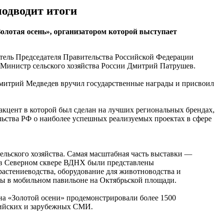
подводит итоги
Золотая осень», организатором которой выступает
тель Председателя Правительства Российской Федерации
Министр сельского хозяйства России Дмитрий Патрушев.
митрий Медведев вручил государственные награды и присвоил
акцент в которой был сделан на лучших региональных брендах,
льства РФ о наиболее успешных реализуемых проектах в сфере
сельского хозяйства. Самая масштабная часть выставки —
е в Северном сквере ВДНХ были представлены
растениеводства, оборудование для животноводства и
ны в мобильном павильоне на Октябрьской площади.
 на «Золотой осени» продемонстрировали более 1500
ссийских и зарубежных СМИ.