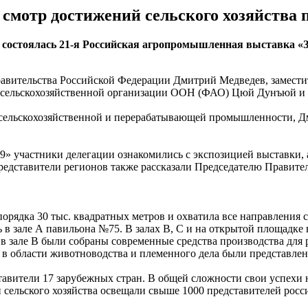
 смотр достижений сельского хозяйства 
Х, состоялась 21-я Российская агропромышленная выставка «
авительства Российской Федерации Дмитрий Медведев, замести
и сельскохозяйственной организации ООН (ФАО) Цюй Дунъюй и 
 сельскохозяйственной и перерабатывающей промышленности, Д
» участники делегации ознакомились с экспозицией выставки, 
редставители регионов также рассказали Председателю Правите
орядка 30 тыс. квадратных метров и охватила все направления 
 в зале А павильона №75. В залах В, С и на открытой площадк
в зале В были собраны современные средства производства для 
я в области животноводства и племенного дела были представле
ставители 17 зарубежных стран. В общей сложности свои успехи
й сельского хозяйства освещали свыше 1000 представителей ро