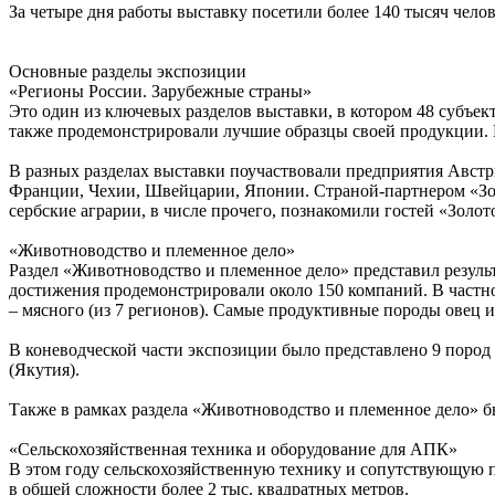
За четыре дня работы выставку посетили более 140 тысяч челов
Основные разделы экспозиции
«Регионы России. Зарубежные страны»
Это один из ключевых разделов выставки, в котором 48 субъе
также продемонстрировали лучшие образцы своей продукции. К
В разных разделах выставки поучаствовали предприятия Авст
Франции, Чехии, Швейцарии, Японии. Страной-партнером «Золо
сербские аграрии, в числе прочего, познакомили гостей «Зол
«Животноводство и племенное дело»
Раздел «Животноводство и племенное дело» представил резуль
достижения продемонстрировали около 150 компаний. В частнос
– мясного (из 7 регионов). Самые продуктивные породы овец и 
В коневодческой части экспозиции было представлено 9 пород
(Якутия).
Также в рамках раздела «Животноводство и племенное дело» б
«Сельскохозяйственная техника и оборудование для АПК»
В этом году сельскохозяйственную технику и сопутствующую 
в общей сложности более 2 тыс. квадратных метров.