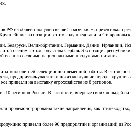
ек.
ктов РФ на общей площади свыше 5 тысяч кв. м. презентовали р
рупнейшие экспозиции в этом году представили Ставропольский
рии, Беларуси, Великобритании, Германии, Дании, Ирландии, Ис
той осени» в этом году стала Сербия. Экспозиция республики 
отой осени» со своими национальными продуктами питания.
таты многолетней селекционно-племенной работы. В его экспози
ти, предприятия-участники показали лучшие породы крупного ро
коз привезли на выставку агрохозяйства из 8 регионов.
 из 10 регионов России. В частности, впервые своих лошадей на
ыли продемонстрированы такие направления, как птицеводство, 
продукцию привезли более 90 предприятий и организаций из Ро