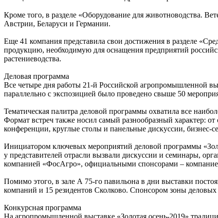
Кроме того, в разделе «Оборудование для животноводства. Ве
Австрии, Беларуси и Германии.
Еще 41 компания представила свои достижения в разделе «Сре
продукцию, необходимую для оснащения предприятий российс
растениеводства.
Деловая программа
Все четыре дня работы 21-й Российской агропромышленной выс
параллельно с экспозицией было проведено свыше 50 меропри
Тематическая палитра деловой программы охватила все наибо
Формат встреч также носил самый разнообразный характер: от
конференции, круглые столы и панельные дискуссии, бизнес-с
Инициатором ключевых мероприятий деловой программы «Золот
у представителей отрасли вызвали дискуссии и семинары, ор
компанией «ФосАгро», официальными спонсорами – компанией
Помимо этого, в зале А 75-го павильона в дни выставки посто
компаний и 15 резидентов Сколково. Спонсором зоны деловы
Конкурсная программа
На агропромышленной выставке «Золотая осень-2019» традици