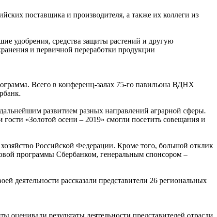
йских поставщика и производителя, а также их коллеги из
шие удобрения, средства защиты растений и другую
хранения и первичной переработки продукции
ограмма. Всего в конференц-залах 75-го павильона ВДНХ
рбанк.
 дальнейшим развитием разных направлений аграрной сферы.
 гости «Золотой осени – 2019» смогли посетить совещания и
хозяйство Российской Федерации. Кроме того, большой отклик
ловой программы Сбербанком, генеральным спонсором –
своей деятельности рассказали представители 26 региональных
ы оценивали результаты деятельности представителей отрасли