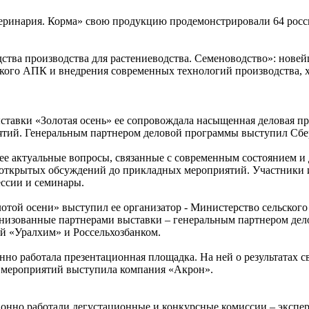
теринария. Корма» свою продукцию продемонстрировали 64 росси
дства производства для растениеводства. Семеноводство»: новей
кого АПК и внедрения современных технологий производства, 
тавки «Золотая осень» ее сопровождала насыщенная деловая пр
ятий. Генеральным партнером деловой программы выступил Сбе
лее актуальные вопросы, связанные с современным состоянием и
 открытых обсуждений до прикладных мероприятий. Участники и
ессии и семинары.
ой осени» выступил ее организатор - Министерство сельского 
ганизованные партнерами выставки – генеральным партнером де
 «Уралхим» и Россельхозбанком.
янно работала презентационная площадка. На ней о результатах 
х мероприятий выступила компания «Акрон».
онно работали дегустационные и конкурсные комиссии – эксперт