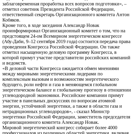
заблаговременная проработка всех вопросов подготовки», –
отметил советник Президента Российской Федерации,
ответственный секретарь Организационного комитета Антон
Кобяков.
Кроме того, в ходе заседания Александр Новак
проинформировал Организационный комитет о том, что на
предстоящем 24-ом Всемирном энергетическом конгрессе
(Абу-Даби, 9–12 сентября 2019 года) состоится передача права
проведения Конгресса Российской Федерации. Он также
отметил насыщенную деловую программу Конгресса, в
которой примут участие представители российских компаний
и ведомств.
«В деловой части Конгресса ожидается обмен мнениями
между мировыми энергетическими лидерами по
комплексным вызовам и возможностям энергетического
будущего, роли нефти и газа в меняющемся глобальном
энергетическом балансе и глобальному прогнозу в отношении
углеводородной экономики. Российские компании примут
участие в панельных дискуссиях по вопросам атомной
энергии, устойчивой энергетики, а также в области газа и
нетрадиционных углеводородов», - сказал Министр
энергетики Российской Федерации, заместитель председателя
организационного комитета Александр Новак.
Мировой энергетический конгресс собирает более 4000
профессионалов из различных областей энергетики, включая