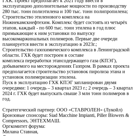
ГХК. Проект предполагает к 2021 году ввести в
эксплуатацию дополнительные мощности по производству
280 тыс. тонн полиэтилена и 100 тыс. тонн полипропилена;
Строительство этиленового комплекса на
Нижнекамскнефтехим. Комплекс будет состоять из четырёх
этапов, каждый - по 600 тыс. тонн этилена в год плюс
примыкающие к ним установки по выпуску
высокомаржинальных полимеров. Первые две очереди
планируется ввести в эксплуатацию в 2023г.;
Строительство газохимического комплекса в Ленинградской
области. ГХК будет построен в составе
комплекса переработки этансодержащего газа (КПЭГ),
добываемого на месторождениях Газпром. В рамках проекта
предполагается строительство установок пиролиза этана и
установок полимеризации этилена.
Пуск в эксплуатацию ГХК КПЭГ запланирован двумя
очередями: 1 очередь – 3 квартал 2023 г.; 2 очередь – 3 квартал
2024 г. ГХК будет выпускать свыше 3 млн тонн полимеров в
год.
Стратегический партнер: ООО «СТАВРОЛЕН» (Лукойл)
Бронзовые спонсоры: Siad Macchine Impianti, Piller Blowers &
Compressors, ЭНТЕХМАШ.
Оргкомитет форума:
Милана Ставная,