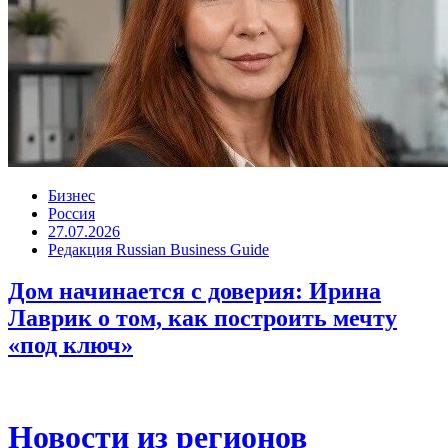
Бизнес
Россия
27.07.2026
Редакция Russian Business Guide
Дом начинается с доверия: Ирина
Лаврик о том, как построить мечту
«под ключ»
Новости из регионов