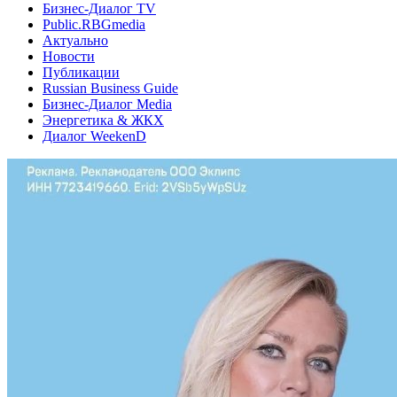
Бизнес-Диалог TV
Public.RBGmedia
Актуально
Новости
Публикации
Russian Business Guide
Бизнес-Диалог Media
Энергетика & ЖКХ
Диалог WeekenD