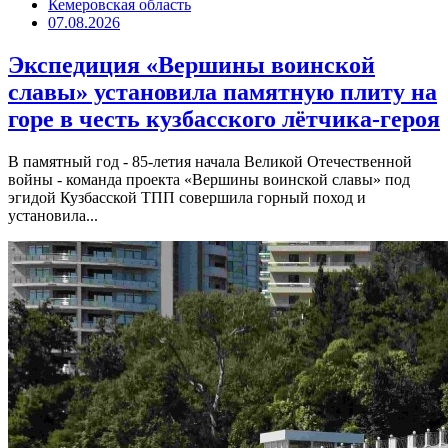
Кемеровская область
07.08.2026
Экспедиция «Вершины воинской
славы» установила памятную плиту на
горе в честь кузбасского лётчика-героя
В памятный год - 85-летия начала Великой Отечественной
войны - команда проекта «Вершины воинской славы» под
эгидой Кузбасской ТПП совершила горный поход и
установила...