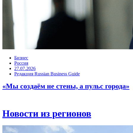
Бизнес
Россия
27.07.2026
Редакция Russian Business Guide
«Мы создаём не стены, а пульс города»
Новости из регионов