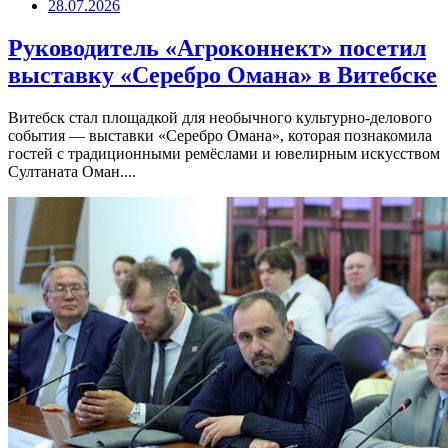
28.07.2026
Руководитель «Агроконнект» посетил
выставку «Серебро Омана» в Витебске
Витебск стал площадкой для необычного культурно-делового
события — выставки «Серебро Омана», которая познакомила
гостей с традиционными ремёслами и ювелирным искусством
Султаната Оман....