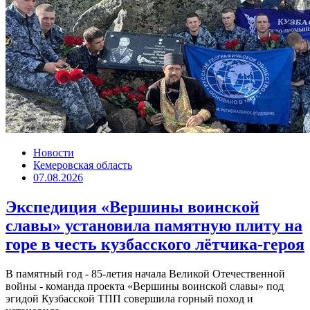
Новости
Кемеровская область
07.08.2026
Экспедиция «Вершины воинской
славы» установила памятную плиту на
горе в честь кузбасского лётчика-героя
В памятный год - 85-летия начала Великой Отечественной
войны - команда проекта «Вершины воинской славы» под
эгидой Кузбасской ТПП совершила горный поход и