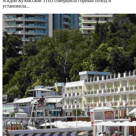
эгидой Кузбасской ТПП совершила горный поход и
установила...