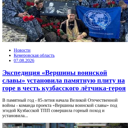
Новости
Кемеровская область
07.08.2026
Экспедиция «Вершины воинской
славы» установила памятную плиту на
горе в честь кузбасского лётчика-героя
В памятный год - 85-летия начала Великой Отечественной
войны - команда проекта «Вершины воинской славы» под
эгидой Кузбасской ТПП совершила горный поход и
установила...