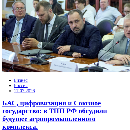
Бизнес
Россия
17.07.2026
БАС, цифровизация и Союзное
государство: в ТПП РФ обсудили
будущее агропромышленного
комплекса.