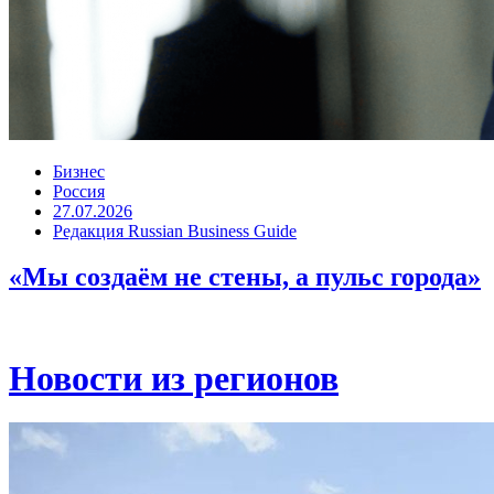
Бизнес
Россия
27.07.2026
Редакция Russian Business Guide
«Мы создаём не стены, а пульс города»
Новости из регионов