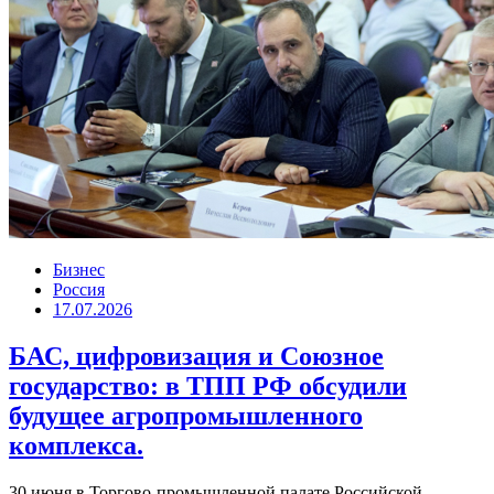
Бизнес
Россия
17.07.2026
БАС, цифровизация и Союзное
государство: в ТПП РФ обсудили
будущее агропромышленного
комплекса.
30 июня в Торгово-промышленной палате Российской