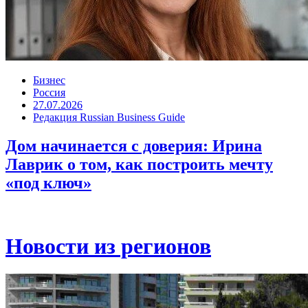
Бизнес
Россия
27.07.2026
Редакция Russian Business Guide
Дом начинается с доверия: Ирина
Лаврик о том, как построить мечту
«под ключ»
Новости из регионов