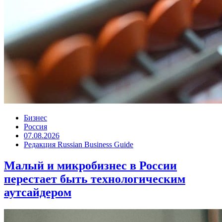
Бизнес
Россия
07.08.2026
Редакция Russian Business Guide
Малый и микробизнес в России
перестает быть технологическим
аутсайдером