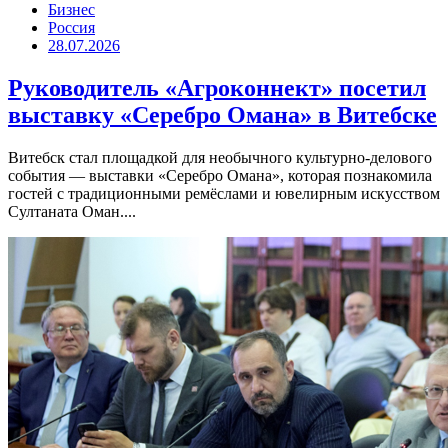
Бизнес
Россия
28.07.2026
Руководитель «Агроконнект» посетил
выставку «Серебро Омана» в Витебске
Витебск стал площадкой для необычного культурно-делового
события — выставки «Серебро Омана», которая познакомила
гостей с традиционными ремёслами и ювелирным искусством
Султаната Оман....