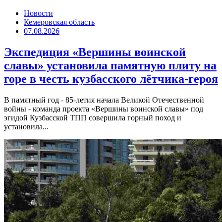
Новости
Кемеровская область
07.08.2026
Экспедиция «Вершины воинской
славы» установила памятную плиту на
горе в честь кузбасского лётчика-героя
В памятный год - 85-летия начала Великой Отечественной
войны - команда проекта «Вершины воинской славы» под
эгидой Кузбасской ТПП совершила горный поход и
установила...