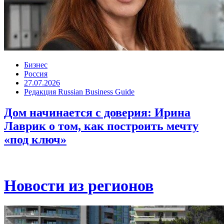
Бизнес
Россия
27.07.2026
Редакция Russian Business Guide
Дом начинается с доверия: Ирина
Лаврик о том, как построить мечту
«под ключ»
Новости из регионов