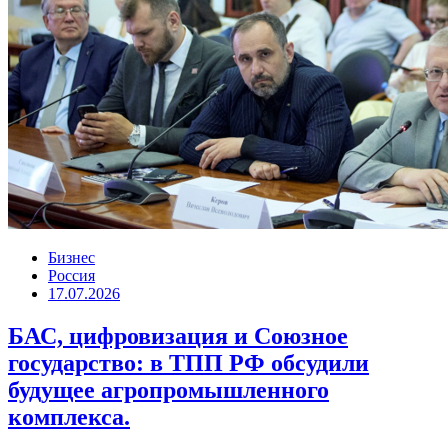
Бизнес
Россия
17.07.2026
БАС, цифровизация и Союзное
государство: в ТПП РФ обсудили
будущее агропромышленного
комплекса.