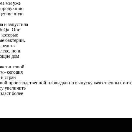
ома мы уже
ю продукцию
ущественную
а и запустила
ninQ». Они
, которые
ые бактерии,
средств
лекс, но и
яющие дом
ркетинговой
м» сегодня
 и стран
овой производственной площадки по выпуску качественных инт
ту увеличить
здаст более