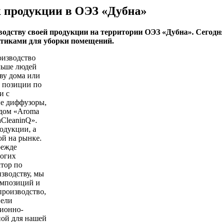
 продукции в ОЭЗ «Дубна»
одству своей продукции на территории ОЭЗ «Дубна». Сегодн
отиками для уборки помещений.
оизводство
льше людей
ву дома или
 позиции по
и с
ие диффузоры,
ндом «Aroma
CleaninQ».
одукции, а
ой на рынке.
режде
ногих
ктор по
зводству, мы
омпозиций и
производство,
вели
ионно-
ной для нашей