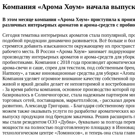
Компания «Арома Хоум» начала выпуск
В этом месяце компания «Арома Хоум» приступила к произв
различных интерьерных ароматов и арома-средств с проби
Сегодня тематика интерьерных ароматов стала популярной, пр
подобной продукции динамично развивается. Всё больше и бо
стремятся добавить изысканности окружающему их пространст
рабочего места. В России «Арома Хоум» занимает лидирующие
производству интерьерных ароматов и арома-средств для уборк
пробиотиками. Компания с 2018 года производит ароматическ
арома-свечи и саше, спреи для текстиля, под собственным бре
Harmony», а также инновационные средства для уборки «Aroma
Компания уделяет огромное внимание качеству собственной пр
живой и яркий дизайн делает ее неповторимой и востребованн
- За время работы компания, основное производство которой п
базировалось в Солнечногорске, стала надежным партнером м
торговых сетей, поставщиков, маркетплэйсов, - рассказал дире
развитию, Александр Григораш. - Благодаря собственному прои
можем также оказывать услуги по разработке ароматических к
выпуску продукции под брендом заказчика. Решив расширить 
мы стали резидентом ОЭЗ «Дубна», буквально за полгода пере
мощности на полностью подготовленную площадку в Инновац
технологическом центре «Ломоносов», и теперь она стала глав