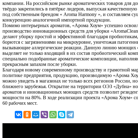
компании. На российском рынке ароматических товаров для д
твёрдо закрепились в пятёрке лидеров, выпуская качественну
под собственным брендом « Aroma Harmony », и составляем с
конкуренцию аналогичной импортной продукции.
Помимо интерьерных ароматов, «Арома Хоум» успешно освоил
производство инновационных средств для уборки «AromaClea
делают уборку простой и эффективной благодаря пробиотикам
борются с загрязнениями на микроуровне, уничтожая патогенн
вызывающие аллергические реакции. Данную линию моющих 
выделяет не только входящий в их состав пробиотический комп
специально подобранные ароматические композиции, наполн
прекрасным запахом после уборки.
Благодаря новому современному производству и грамотной ма
политике предприятия, продукцию, производимую «Арома Хоу
можно увидеть в магазинах не только всех регионов России, но
ближнего зарубежья. Открытие на территории ОЭЗ «Дубна» н
ароматов и инновационных моющих средств позволит резиден
мощности на 80%. В ходе реализации проекта «Арома Хоум» со
60 рабочих мест.