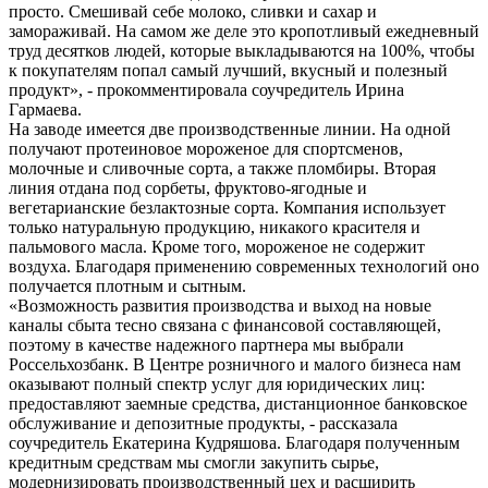
просто. Смешивай себе молоко, сливки и сахар и
замораживай. На самом же деле это кропотливый ежедневный
труд десятков людей, которые выкладываются на 100%, чтобы
к покупателям попал самый лучший, вкусный и полезный
продукт», - прокомментировала соучредитель Ирина
Гармаева.
На заводе имеется две производственные линии. На одной
получают протеиновое мороженое для спортсменов,
молочные и сливочные сорта, а также пломбиры. Вторая
линия отдана под сорбеты, фруктово-ягодные и
вегетарианские безлактозные сорта. Компания использует
только натуральную продукцию, никакого красителя и
пальмового масла. Кроме того, мороженое не содержит
воздуха. Благодаря применению современных технологий оно
получается плотным и сытным.
«Возможность развития производства и выход на новые
каналы сбыта тесно связана с финансовой составляющей,
поэтому в качестве надежного партнера мы выбрали
Россельхозбанк. В Центре розничного и малого бизнеса нам
оказывают полный спектр услуг для юридических лиц:
предоставляют заемные средства, дистанционное банковское
обслуживание и депозитные продукты, - рассказала
соучредитель Екатерина Кудряшова. Благодаря полученным
кредитным средствам мы смогли закупить сырье,
модернизировать производственный цех и расширить