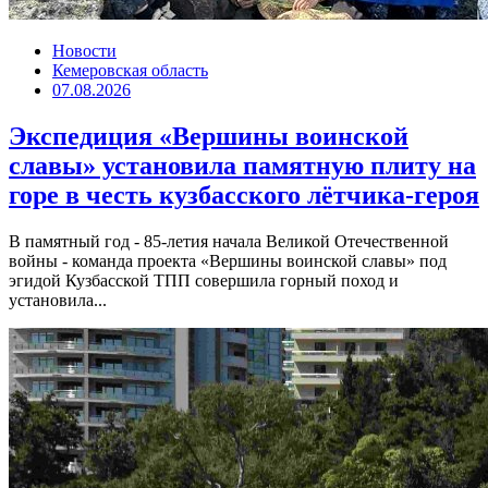
Новости
Кемеровская область
07.08.2026
Экспедиция «Вершины воинской
славы» установила памятную плиту на
горе в честь кузбасского лётчика-героя
В памятный год - 85-летия начала Великой Отечественной
войны - команда проекта «Вершины воинской славы» под
эгидой Кузбасской ТПП совершила горный поход и
установила...