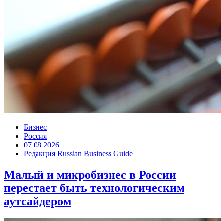
Бизнес
Россия
07.08.2026
Редакция Russian Business Guide
Малый и микробизнес в России
перестает быть технологическим
аутсайдером