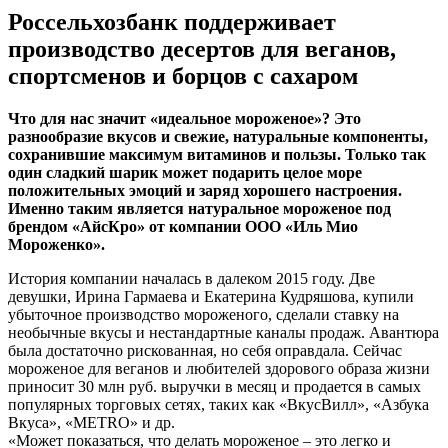
Россельхозбанк поддерживает
производство десертов для веганов,
спортсменов и борцов с сахаром
Что для нас значит «идеальное мороженое»? Это
разнообразие вкусов и свежие, натуральные компоненты,
сохранившие максимум витаминов и пользы. Только так
один сладкий шарик может подарить целое море
положительных эмоций и заряд хорошего настроения.
Именно таким является натуральное мороженое под
брендом «АйсКро» от компании ООО «Иль Мио
Мороженко».
История компании началась в далеком 2015 году. Две
девушки, Ирина Гармаева и Екатерина Кудряшова, купили
убыточное производство мороженого, сделали ставку на
необычные вкусы и нестандартные каналы продаж. Авантюра
была достаточно рискованная, но себя оправдала. Сейчас
мороженое для веганов и любителей здорового образа жизни
приносит 30 млн руб. выручки в месяц и продается в самых
популярных торговых сетях, таких как «ВкусВилл», «Азбука
Вкуса», «МETRO» и др.
«Может показаться, что делать мороженое – это легко и