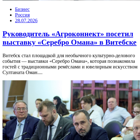
Бизнес
Россия
28.07.2026
Руководитель «Агроконнект» посетил
выставку «Серебро Омана» в Витебске
Витебск стал площадкой для необычного культурно-делового
события — выставки «Серебро Омана», которая познакомила
гостей с традиционными ремёслами и ювелирным искусством
Султаната Оман....