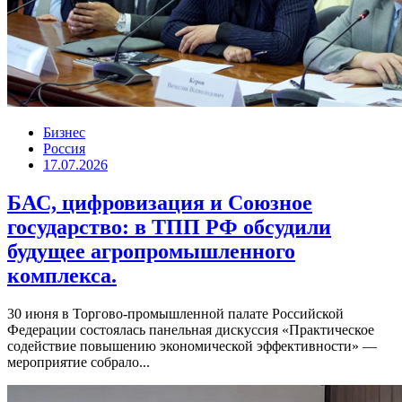
Бизнес
Россия
17.07.2026
БАС, цифровизация и Союзное
государство: в ТПП РФ обсудили
будущее агропромышленного
комплекса.
30 июня в Торгово-промышленной палате Российской
Федерации состоялась панельная дискуссия «Практическое
содействие повышению экономической эффективности» —
мероприятие собрало...