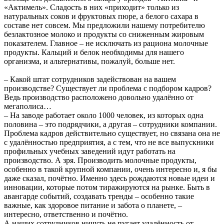
«Актимель». Сладость в них «приходит» только из
натуральных соков и фруктовых пюре, а белого сахара в
составе нет совсем. Мы предложили нашему потребителю
безлактозное молоко и продукты со сниженным жировым
показателем. Главное – не исключать из рациона молочные
продукты. Кальций и белок необходимы для нашего
организма, и альтернативы, пожалуй, больше нет.
– Какой штат сотрудников задействован на вашем
производстве? Существует ли проблема с подбором кадров?
Ведь производство расположено довольно удалённо от
мегаполиса…
– На заводе работает около 1000 человек, из которых одна
половина – это подрядчики, а другая – сотрудники компании.
Проблема кадров действительно существует, но связана она не
с удалённостью предприятия, а с тем, что не все выпускники
профильных учебных заведений идут работать на
производство. А зря. Производить молочные продукты,
особенно в такой крупной компании, очень интересно и, я бы
даже сказал, почётно. Именно здесь рождаются новые идеи и
инновации, которые потом тиражируются на рынке. Быть в
авангарде событий, создавать тренды – особенно такие
важные, как здоровое питание и забота о планете, –
интересно, ответственно и почётно.
А наших сотрудников ничуть не пугает удалённость от