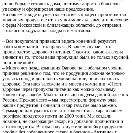
стали больше готовить дома, поэтому запрос на большую
упаковку и сформировал наше предложение.
На нашем заводе осуществляется весь процесс производства
молочных продуктов: от закупки молока-сырья, что поступает
с ферм Московской и близлежащих областей, до отправки
готового продукта на склады и в магазины.
– Все покупатели привыкли видеть конечный результат
работы компаний – их продукт. В вашем случае – это
производство здорового питания. Скажите, какие факторы
влияют на то, чтобы ваша продукция была не только вкусной,
но и полезной?
– Много лет назад компания Danone на глобальном уровне
приняла решение о том, что её продукция должна не только
утолять голод и доставлять удовольствие, но и сохранять
здоровье. Эта идея заложена и в миссии компании: «Нести
здоровье через продукты питания как можно большему
количеству людей». Мы старательно следуем данной идее и в
России. Прежде всего – мы пересмотрели формулу ряда
наших продуктов и снизили сахар там, где было можно.
Суммарно нам удалось снизить количество сахара в нашем
портфеле продуктов почти на 2000 тонн. Мы создали
новинки, не содержащие сахар, но добавили пробиотики и
антиоксиданты. В этом году запустили линейку продуктов
вообще без добавленного сахара у брендов «Активиа» и