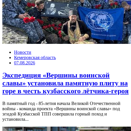
Новости
Кемеровская область
07.08.2026
Экспедиция «Вершины воинской
славы» установила памятную плиту на
горе в честь кузбасского лётчика-героя
В памятный год - 85-летия начала Великой Отечественной
войны - команда проекта «Вершины воинской славы» под
эгидой Кузбасской ТПП совершила горный поход и
установила...