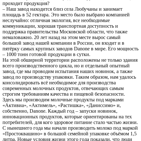
проходит продукция?
– Наш завод находится близ села Любучаны и занимает
площадь в 52 гектара. Это место было выбрано компанией
неслучайно: отличная экология, все необходимые
коммуникации, хорошая транспортная доступность и
поддержка правительства Московской области, что также
немаловажно. 20 лет назад на этом месте вырос самый
большой завод нашей компании в России, он входит и в
пятёрку самых крупных заводов Danone в мире. Его мощность
– 1000 тонн готовой продукции в сутки.
На этой обширной территории расположены не только здания
всего производственного цикла, но и отдельный опытный
завод, где мы проводим испытания наших новинок, а также
завод по производству упаковки. Таким образом, нам удалось
консолидировать всё необходимое для производства
современных молочных продуктов, отвечающих самым
строгим требованиям качества и пищевой безопасности.
Здесь мы производим молочные продукты под марками
«Активиа», «Актимель», «Растишка», «Даниссимо» и,
собственно, Danone. Каждый год – запуски новинок,
инновационных продуктов, которые ориентированы на тех
потребителей, для кого здоровое питание стало частью жизни.
С нынешнего года мы начали производить молоко под маркой
«Простоквашино» в большой семейной упаковке объёмом 1,5
литра. Новые условия жизни этого года показали, что люди