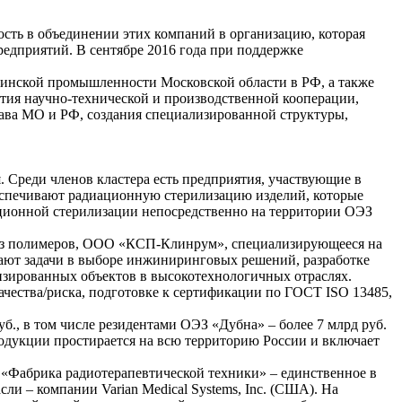
сть в объединении этих компаний в организацию, которая
едприятий. В сентябре 2016 года при поддержке
инской промышленности Московской области в РФ, а также
тия научно-технической и производственной кооперации,
ава МО и РФ, создания специализированной структуры,
 Среди членов кластера есть предприятия, участвующие в
спечивают радиационную стерилизацию изделий, которые
ационной стерилизации непосредственно на территории ОЭЗ
из полимеров, ООО «КСП-Клинрум», специализирующееся на
т задачи в выборе инжиниринговых решений, разработке
изированных объектов в высокотехнологичных отраслях.
ства/риска, подготовке к сертификации по ГОСТ ISO 13485,
., в том числе резидентами ОЭЗ «Дубна» – более 7 млрд руб.
дукции простирается на всю территорию России и включает
«Фабрика радиотерапевтической техники» – единственное в
и – компании Varian Medical Systems, Inc. (США). На