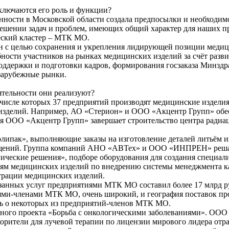
аключаются его роль и функции?
ости в Московской области создала предпосылки и необходимо
ешении задач и проблем, имеющих общий характер для наших пр
еский кластер – МТК МО.
н с целью сохранения и укрепления лидирующей позиции медиц
ости участников на рынках медицинских изделий за счёт разви
ддержки и подготовки кадров, формирования госзаказа Минздр
зарубежные рынки.
тельности они реализуют?
исле которых 37 предприятий производят медицинские изделия.
изделий. Например, АО «Стерион» и ООО «Акцентр Групп» обе
емя ООО «Акцентр Групп» завершает строительство центра ради
ипак», выполняющие заказы на изготовление деталей литьём 
ещений. Группа компаний АНО «АВТех» и ООО «ИНПРЕН» решаю
ические решения», подборе оборудования для создания специал
медицинских изделий по внедрению системы менеджмента каче
трации медицинских изделий.
анных услуг предприятиями МТК МО составил более 17 млрд руб
ми-членами МТК МО, очень широкий, и география поставок про
шь о некоторых из предприятий-членов МТК МО.
ного проекта «Борьба с онкологическими заболеваниями». ООО 
ители для лучевой терапии по лицензии мирового лидера отрасл