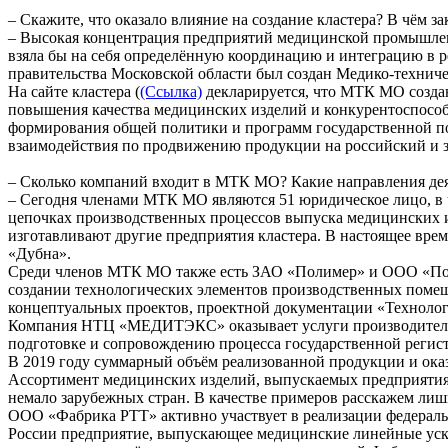
– Скажите, что оказало влияние на создание кластера? В чём з
– Высокая концентрация предприятий медицинской промышленн
взяла бы на себя определённую координацию и интеграцию в р
правительства Московской области был создан Медико-технич
На сайте кластера (
(Ссылка)
декларируется, что МТК МО созда
повышения качества медицинских изделий и конкурентоспособн
формирования общей политики и программ государственной по
взаимодействия по продвижению продукции на российский и 
– Сколько компаний входит в МТК МО? Какие направления дея
– Сегодня членами МТК МО являются 51 юридическое лицо, в ч
цепочках производственных процессов выпуска медицинских 
изготавливают другие предприятия кластера. В настоящее вр
«Дубна».
Среди членов МТК МО также есть ЗАО «Полимер» и ООО «Пол
создании технологических элементов производственных пом
концептуальных проектов, проектной документации «Технолог
Компания НТЦ «МЕДИТЭКС» оказывает услуги производителям 
подготовке и сопровождению процесса государственной регис
В 2019 году суммарный объём реализованной продукции и оказ
Ассортимент медицинских изделий, выпускаемых предприятия
немало зарубежных стран. В качестве примеров расскажем ли
ООО «Фабрика РТТ» активно участвует в реализации федераль
России предприятие, выпускающее медицинские линейные ускор