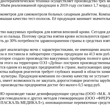
иотерапевтической техники осуществляет производство трёх м
 Объём реализованной продукции в 2019 году составил 1,7 млрд 
ометров для самоконтроля больных сахарным диабетом. Компани
вышая качество тест-полосок. Её продукция занимает значитель
во вакуумных пробирок для взятия венозной крови. Сегодня д
ви из пальца. Поэтому средства взятия крови используются пра
 до 30% потребности здравоохранения страны в средствах взят
дит анализаторы мочи с характеристиками, не имеющими аналог
ла и поставила в лаборатории страны продукции на 413 млн руб
оторое создало производство вакуумных пробирок полного цикл
я этого на территории ОЭЗ «Дубна» построен производственный
я одним из ведущих предприятий в стране, выпускающих широк
отка наборов реагентов требует глубоких знаний в области хим
 культуры. Продукция компании по своему качеству не уступает
 имеет возможность не закупать дорогостоящие реагенты зарубе
производства предприятия достиг без малого 0,5 млрд руб.
О производят также дезинфицирующие средства (ООО «М.К. Ас
для гемодиализа и других методов гемокоррекции (ООО «ФРЕРУ
ПАСКАЛЬ МЕДИКАЛ»), инновационные перевязочные средства и