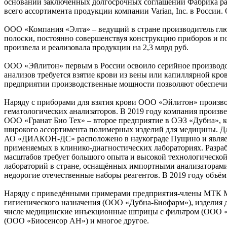
основании заключённых долгосрочных соглашений Фабрика рад
всего ассортимента продукции компании Varian, Inc. в России.
ООО «Компания «Элта» – ведущий в стране производитель глюк
полоски, постоянно совершенствуя конструкцию приборов и по
произвела и реализовала продукции на 2,3 млрд руб.
ООО «Эйлитон» первым в России освоило серийное производст
анализов требуется взятие крови из вены или капиллярной кро
предприятии производственные мощности позволяют обеспечить
Наряду с приборами для взятия крови ООО «Эйлитон» произво
гематологических анализаторов. В 2019 году компания произве
ООО «Гранат Био Тех» – второе предприятие в ОЭЗ «Дубна», к
широкого ассортимента полимерных изделий для медицины. Дл
АО «ДИАКОН-ДС» расположено в наукограде Пущино и являетс
применяемых в клинико-диагностических лабораториях. Разраб
масштабов требует большого опыта и высокой технологической
лабораторий в стране, оснащённых импортными анализаторами,
недорогие отечественные наборы реагентов. В 2019 году объём 
Наряду с приведёнными примерами предприятия-члены МТК М
гигиенического назначения (ООО «Дубна-Биофарм»), изделия 
числе медицинские инъекционные шприцы с фильтром (ООО «
(ООО «Биосенсор АН») и многое другое.