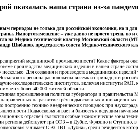
ой оказалась наша страна из-за пандем
м периодом не только для российской экономики, но и для 
аны. Импортозамещение – уже давно не просто тренд, но и с
легла на Медико-технический кластер Московской области (
ксандр Шибанов, председатель совета Медико-технического к
я предприятий медицинской промышленности? Какие факторы оказ
объёме производства медицинских изделий в нашей стране соста
 несколько. Для создания и производства медицинских изделий 
Московского региона расположены восемь из тринадцати россий
 научно-исследовательских институтов, включая институты РАН,
имается более 40 000 жителей области.
активная промышленная политика губернатора и правительства М
 направленных на развитие трёх подмосковных инновационных т
о построению технико-внедренческих площадок при наукограда
ышленности Подмосковья играет и близость к ведущим научным
ационных отраслей являются особые экономические зоны техник
и региона действуют три ОЭЗ – в Дубне, Фрязино и Ступино, в 
дмосковья занимает ОЭЗ ТВТ «Дубна», среди резидентов котор