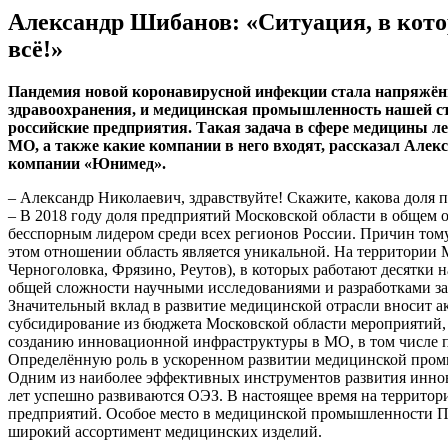
Александр Шибанов: «Ситуация, в котор
всё!»
Пандемия новой коронавирусной инфекции стала напряжённы
здравоохранения, и медицинская промышленность нашей стр
российские предприятия. Такая задача в сфере медицины 
МО, а также какие компании в него входят, рассказал Але
компании «Юнимед».
– Александр Николаевич, здравствуйте! Скажите, какова дол
– В 2018 году доля предприятий Московской области в общем 
бесспорным лидером среди всех регионов России. Причин тому
этом отношении область является уникальной. На территории 
Черноголовка, Фрязино, Реутов), в которых работают десятки
общей сложности научными исследованиями и разработками зан
Значительный вклад в развитие медицинской отрасли вносит 
субсидирование из бюджета Московской области мероприятий,
созданию инновационной инфраструктуры в МО, в том числе п
Определённую роль в ускоренном развитии медицинской пром
Одним из наиболее эффективных инструментов развития иннов
лет успешно развиваются ОЭЗ. В настоящее время на территори
предприятий. Особое место в медицинской промышленности По
широкий ассортимент медицинских изделий.