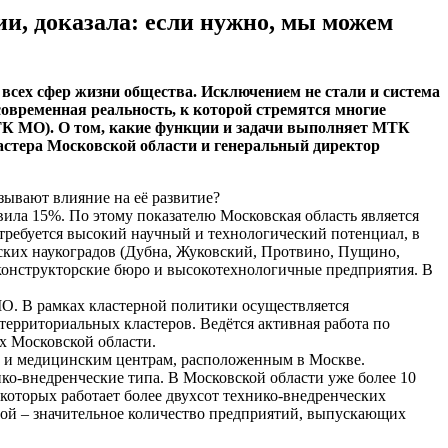
ии, доказала: если нужно, мы можем
всех сфер жизни общества. Исключением не стали и система
овременная реальность, к которой стремятся многие
МТК МО). О том, какие функции и задачи выполняет МТК
ластера Московской области и генеральный директор
ывают влияние на её развитие?
вила 15%. По этому показателю Московская область является
требуется высокий научный и технологический потенциал, в
ских наукоградов (Дубна, Жуковский, Протвино, Пущино,
 конструкторские бюро и высокотехнологичные предприятия. В
О. В рамках кластерной политики осуществляется
ерриториальных кластеров. Ведётся активная работа по
х Московской области.
 и медицинским центрам, расположенным в Москве.
о-внедренческие типа. В Московской области уже более 10
которых работает более двухсот технико-внедренческих
ой – значительное количество предприятий, выпускающих