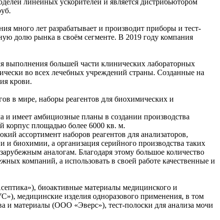
оделей линейных ускорителей и является дистрибьютором
руб.
я много лет разрабатывает и производит приборы и тест-
ную долю рынка в своём сегменте. В 2019 году компания
ля выполнения большей части клинических лабораторных
ктически во всех лечебных учреждений страны. Созданные на
ия крови.
ов в мире, наборы реагентов для биохимических и
.
а и имеет амбициозные планы в создании производства
 корпус площадью более 6000 кв. м.
ий ассортимент наборов реагентов для анализаторов,
ии и биохимии, а организация серийного производства таких
 зарубежным аналогам. Благодаря этому большое количество
жных компаний, а использовать в своей работе качественные и
ептика»), биоактивные материалы медицинского и
С»), медицинские изделия одноразового применения, в том
 материалы (ООО «Эверс»), тест-полоски для анализа мочи