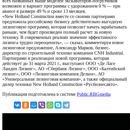
всех названных выше моделей экскаваторов-погрузчиков
возможен и вариант программы с удорожанием 0 % — при
авансе в размере 49 % и сроке 13 месяцев.
«New Holland Construction вместе со своими партнерами
предложила российскому бизнесу действительно выгодную
лизинговую программу, которая позволит начать зарабатывать
раньше, чем будет произведен полный расчет за новую
технику. В современных реалиях значение эффективного
лизинга трудно переоценить», — сказал, комментируя новое
лизинговое предложение, Александр Марков, бизнес-
директор по строительной технике компании CNH Industrial.
Партнерами в реализации новой программы, которая
действует до 31 марта 2021 г., выступают ООО «Де Лаге
Ланден Лизинг», АО «Сбербанк Лизинг», ООО «Балтийский
лизинг», ООО «Лизинговая компания Дельта», АО
«Универсальная лизинговая компания», а также официальный
дилер техники New Holland Construction «Русбизнесавто».
Публикация подготовлена в системе
Public.RBGmedia