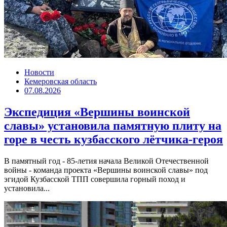
Новости
Кемеровская область
07.08.2026
Экспедиция «Вершины воинской
славы» установила памятную плиту на
горе в честь кузбасского лётчика-героя
В памятный год - 85-летия начала Великой Отечественной
войны - команда проекта «Вершины воинской славы» под
эгидой Кузбасской ТПП совершила горный поход и
установила...