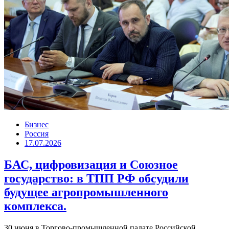
Бизнес
Россия
17.07.2026
БАС, цифровизация и Союзное
государство: в ТПП РФ обсудили
будущее агропромышленного
комплекса.
30 июня в Торгово-промышленной палате Российской