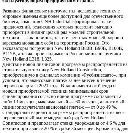
эксплуатирующим предприятиям страны.
Развивая финансовые инструменты, делающие технику с
мировым именем еще более доступной для отечественного
бизнеса, компания CNH Industrial сформировала пакет
предложений, реализация которых позволит выгодно
приобрести в лизинг целый ряд моделей строительной
техники — как новинок, так и известных моделей, хорошо
зарекомендовавших себя на территории России. Это
экскаваторы-погрузчики New Holland B80B, B90B, B100B,
B115B, а также производимые в России мини-погрузчики
New Holland L318, L325.
Действие новой лизинговой программы распространяется на
строительную технику New Holland Construction,
приобретенную в филиалах компании «Русбизнесавто», при
условии, что авансовый платеж за нее внесен в течение
первого квартала 2021 года. В зависимости от бренда и
модели приобретаемой техники минимальный срок
финансирования согласно новой программе составляет 12
либо 13 месяцев, максимальный — 60 месяцев, а вносимый
лизингополучателем авансовый платеж — от 0 до 49 %.
Стандартный вариант программы распространяется на весь
перечисленный выше модельный ряд New Holland
Construction и предполагает ставки удорожания от 4,6 % для
техники при авансе 20 % и сроке 36 месяцев. Кроме того, для