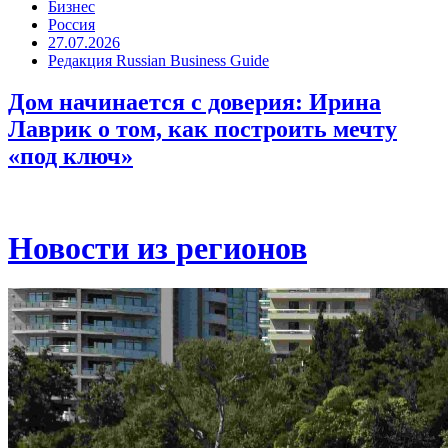
Бизнес
Россия
27.07.2026
Редакция Russian Business Guide
Дом начинается с доверия: Ирина
Лаврик о том, как построить мечту
«под ключ»
Новости из регионов