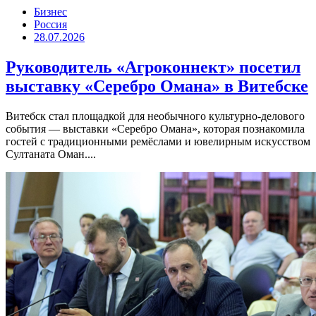
Бизнес
Россия
28.07.2026
Руководитель «Агроконнект» посетил
выставку «Серебро Омана» в Витебске
Витебск стал площадкой для необычного культурно-делового
события — выставки «Серебро Омана», которая познакомила
гостей с традиционными ремёслами и ювелирным искусством
Султаната Оман....