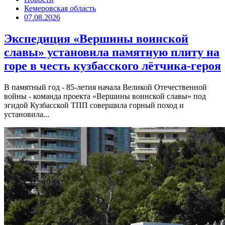
Кемеровская область
07.08.2026
Экспедиция «Вершины воинской
славы» установила памятную плиту на
горе в честь кузбасского лётчика-героя
В памятный год - 85-летия начала Великой Отечественной
войны - команда проекта «Вершины воинской славы» под
эгидой Кузбасской ТПП совершила горный поход и
установила...