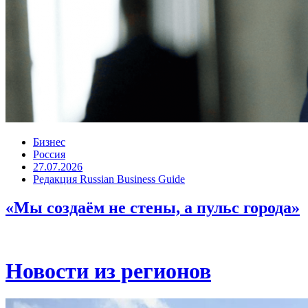
Бизнес
Россия
27.07.2026
Редакция Russian Business Guide
«Мы создаём не стены, а пульс города»
Новости из регионов