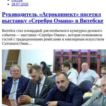
28.07.2026
Руководитель «Агроконнект» посетил
выставку «Серебро Омана» в Витебске
Витебск стал площадкой для необычного культурно-делового
события — выставки «Серебро Омана», которая познакомила
гостей с традиционными ремёслами и ювелирным искусством
Султаната Оман....