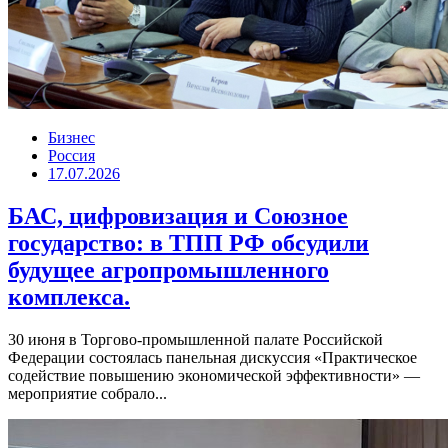
Бизнес
Россия
17.07.2026
БАС, цифровизация и Союзное
государство: в ТПП РФ обсудили
будущее агропромышленного
комплекса.
30 июня в Торгово-промышленной палате Российской
Федерации состоялась панельная дискуссия «Практическое
содействие повышению экономической эффективности» —
мероприятие собрало...