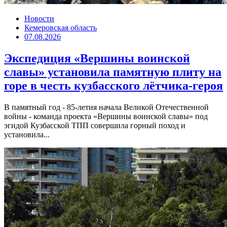
Новости
Кемеровская область
07.08.2026
Экспедиция «Вершины воинской
славы» установила памятную плиту на
горе в честь кузбасского лётчика-героя
В памятный год - 85-летия начала Великой Отечественной
войны - команда проекта «Вершины воинской славы» под
эгидой Кузбасской ТПП совершила горный поход и
установила...