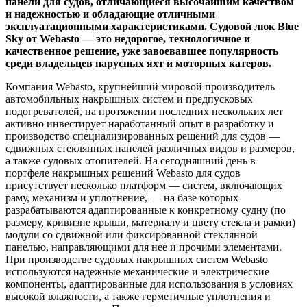
панели для судов, отличающиеся высочайшим качеством
и надежностью и обладающие отличными
эксплуатационными характеристиками. Судовой люк Blue
Sky от Webasto — это недорогое, технологичное и
качественное решение, уже завоевавшее популярность
среди владельцев парусных яхт и моторных катеров.
Компания Webasto, крупнейший мировой производитель
автомобильных накрышных систем и предпусковых
подогревателей, на протяжении последних нескольких лет
активно инвестирует наработанный опыт в разработку и
производство специализированных решений для судов —
сдвижных стеклянных панелей различных видов и размеров,
а также судовых отопителей. На сегодняшний день в
портфеле накрышных решений Webasto для судов
присутствует несколько платформ — систем, включающих
раму, механизм и уплотнение, — на базе которых
разрабатываются адаптированные к конкретному судну (по
размеру, кривизне крыши, материалу и цвету стекла и рамки)
модули со сдвижной или фиксированной стеклянной
панелью, направляющими для нее и прочими элементами.
При производстве судовых накрышных систем Webasto
используются надежные механические и электрические
компоненты, адаптированные для использования в условиях
высокой влажности, а также герметичные уплотнения и