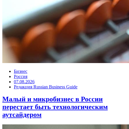
Бизнес
Россия
07.08.2026
Редакция Russian Business Guide
Малый и микробизнес в России
перестает быть технологическим
аутсайдером