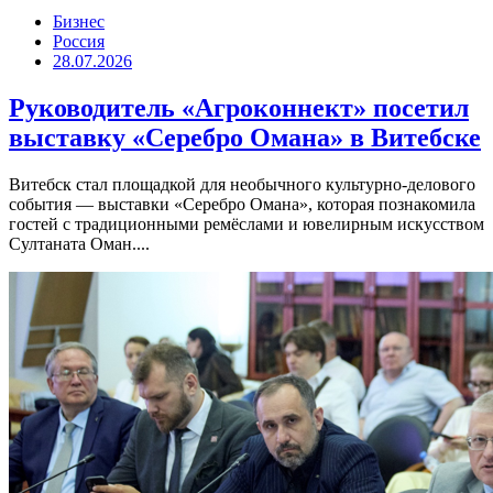
Бизнес
Россия
28.07.2026
Руководитель «Агроконнект» посетил
выставку «Серебро Омана» в Витебске
Витебск стал площадкой для необычного культурно-делового
события — выставки «Серебро Омана», которая познакомила
гостей с традиционными ремёслами и ювелирным искусством
Султаната Оман....