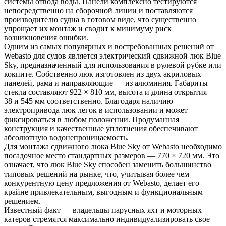
системы отвода воды. Панели комплексно тестируются
непосредственно на сборочной линии и поставляются
производителю судна в готовом виде, что существенно
упрощает их монтаж и сводит к минимуму риск
возникновения ошибки.
Одним из самых популярных и востребованных решений от
Webasto для судов является электрический сдвижной люк Blue
Sky, предназначенный для использования в рулевой рубке или
кокпите. Собственно люк изготовлен из двух акриловых
панелей, рама и направляющие — из алюминия. Габариты
стекла составляют 922 × 810 мм, высота и длина открытия —
38 и 545 мм соответственно. Благодаря наличию
электропривода люк легок в использовании и может
фиксироваться в любом положении. Продуманная
конструкция и качественные уплотнения обеспечивают
абсолютную водонепроницаемость.
Для монтажа сдвижного люка Blue Sky от Webasto необходимо
посадочное место стандартных размеров — 770 × 720 мм. Это
означает, что люк Blue Sky способен заменить большинство
типовых решений на рынке, что, учитывая более чем
конкурентную цену предложения от Webasto, делает его
крайне привлекательным, выгодным и функциональным
решением.
Известный факт — владельцы парусных яхт и моторных
катеров стремятся максимально индивидуализировать свое