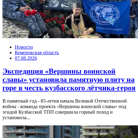
Новости
Кемеровская область
07.08.2026
Экспедиция «Вершины воинской
славы» установила памятную плиту на
горе в честь кузбасского лётчика-героя
В памятный год - 85-летия начала Великой Отечественной
войны - команда проекта «Вершины воинской славы» под
эгидой Кузбасской ТПП совершила горный поход и
установила...