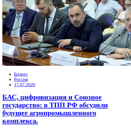
Бизнес
Россия
17.07.2026
БАС, цифровизация и Союзное
государство: в ТПП РФ обсудили
будущее агропромышленного
комплекса.