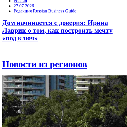
Россия
27.07.2026
Редакция Russian Business Guide
Дом начинается с доверия: Ирина
Лаврик о том, как построить мечту
«под ключ»
Новости из регионов