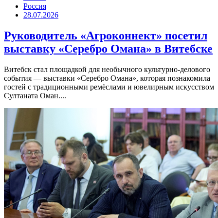
Россия
28.07.2026
Руководитель «Агроконнект» посетил
выставку «Серебро Омана» в Витебске
Витебск стал площадкой для необычного культурно-делового
события — выставки «Серебро Омана», которая познакомила
гостей с традиционными ремёслами и ювелирным искусством
Султаната Оман....