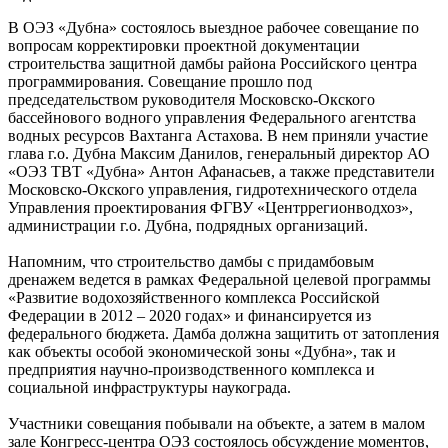
В ОЭЗ «Дубна» состоялось выездное рабочее совещание по
вопросам корректировки проектной документации
строительства защитной дамбы района Российского центра
программирования. Совещание прошло под
председательством руководителя Московско-Окского
бассейнового водного управления Федерального агентства
водных ресурсов Вахтанга Астахова. В нем приняли участие
глава г.о. Дубна Максим Данилов, генеральный директор АО
«ОЭЗ ТВТ «Дубна» Антон Афанасьев, а также представители
Московско-Окского управления, гидротехнического отдела
Управления проектирования ФГВУ «Центррегионводхоз»,
администрации г.о. Дубна, подрядных организаций.
Напомним, что строительство дамбы с придамбовым
дренажем ведется в рамках Федеральной целевой программы
«Развитие водохозяйственного комплекса Российской
Федерации в 2012 – 2020 годах» и финансируется из
федерального бюджета. Дамба должна защитить от затопления
как объекты особой экономической зоны «Дубна», так и
предприятия научно-производственного комплекса и
социальной инфраструктуры наукограда.
Участники совещания побывали на объекте, а затем в малом
зале Конгресс-центра ОЭЗ состоялось обсуждение моментов,